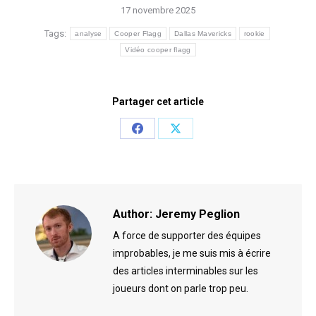
17 novembre 2025
Tags:
analyse
Cooper Flagg
Dallas Mavericks
rookie
Vidéo cooper flagg
Partager cet article
Share
Share
on
on
Facebook
X
Author:
Jeremy Peglion
A force de supporter des équipes
improbables, je me suis mis à écrire
des articles interminables sur les
joueurs dont on parle trop peu.