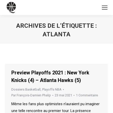
ARCHIVES DE L’ÉTIQUETTE :
ATLANTA
Vous êtes ici :
Preview Playoffs 2021 : New York
Knicks (4) – Atlanta Hawks (5)
Dossiers Basketball
,
Playoffs NBA
Par
François-Damien Phalip
23 mai 2021
1 Commentaire
Même les fans plus optimistes n’auraient pu imaginer
une telle rencontre au premier tour. La présence