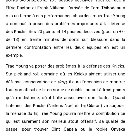
points (48.8/50/88%), 10.7 passes décisives. Tout ça face à
Elfrid Payton et Frank Ntilikina. L’arrivée de Tom Thibodeau a
mis un terme à ces performances absurdes, mais Trae Young
a continué à poser des problèmes importants à la défense
des Knicks. Ses 20 points et 14 passes décisives (pour un +/-
de 13) en trente minutes de sortir sur blessure dans la
dernière confrontation entre les deux équipes en est un
exemple.
Trae Young va poser des problèmes à la défense des Knicks.
Sur pick and roll, domaine où les Knicks aiment utiliser une
défense conservatrice de
drop
, il aura l’occasion de montrer
tout son attirail de tir en sortie de dribble, autant à trois-points
qu’à mi-distance, où il brille aussi avec son floater. Quand
l’intérieur des Knicks (Nerlens Noel et Taj Gibson) va surjouer
la menace du tir, Trae Young pourra mettre à contribution ce
qui est sûrement son meilleur atout offensif, sa qualité de
passe, pour trouver Clint Capela ou le rookie Onyeka