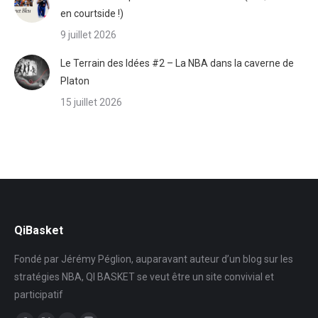
en courtside !)
9 juillet 2026
Le Terrain des Idées #2 – La NBA dans la caverne de
Platon
15 juillet 2026
QiBasket
Fondé par Jérémy Péglion, auparavant auteur d’un blog sur les
stratégies NBA, QI BASKET se veut être un site convivial et
participatif