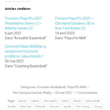
Articles similaires
Previews Playoffs 2021 :
Preview Playoffs 2023 –
Philadelphie Sixers (1) –
Cleveland Cavaliers (4) vs
Atlanta Hawks (5)
New York Knicks (5)
6 juin 2021
14 avril 2023
Dans "Actualité Basketball"
Dans "Playoffs NBA"
Comment Nate McMillan a
simplement écarte le
problème Julius Randle ?
30 mai 2021
Dans "Coaching Basketball"
Categories:
Dossiers Basketball
,
Playoffs NBA
Par
François-Damien Phalip
23 mai 2021
1 Commentaire
Tags:
atlanta
capela
clint capela
collins
Hawks
julius randle
Knicks
New York
Playoffs
Preview
randle
Trae Young
Young