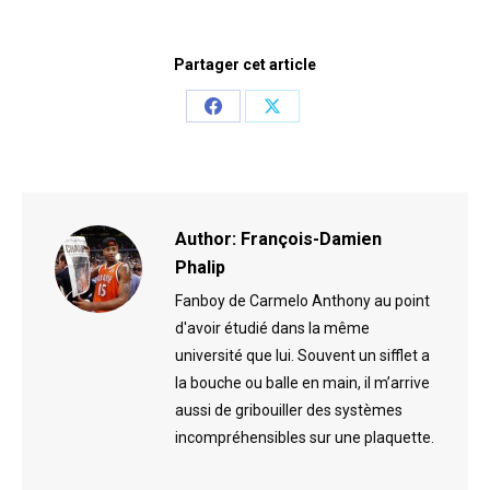
Partager cet article
Share
Share
on
on
Facebook
X
Author:
François-Damien
Phalip
Fanboy de Carmelo Anthony au point
d'avoir étudié dans la même
université que lui. Souvent un sifflet a
la bouche ou balle en main, il m’arrive
aussi de gribouiller des systèmes
incompréhensibles sur une plaquette.