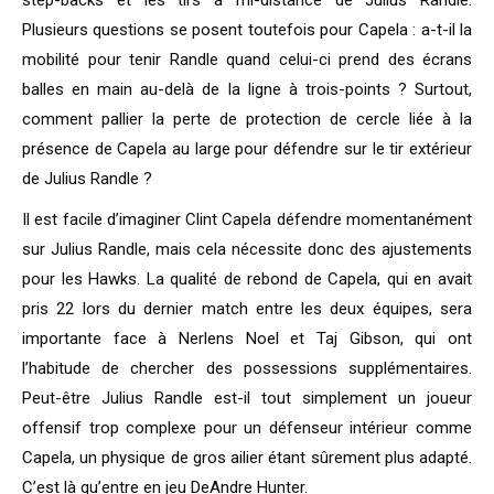
step-backs et les tirs à mi-distance de Julius Randle.
Plusieurs questions se posent toutefois pour Capela : a-t-il la
mobilité pour tenir Randle quand celui-ci prend des écrans
balles en main au-delà de la ligne à trois-points ? Surtout,
comment pallier la perte de protection de cercle liée à la
présence de Capela au large pour défendre sur le tir extérieur
de Julius Randle ?
Il est facile d’imaginer Clint Capela défendre momentanément
sur Julius Randle, mais cela nécessite donc des ajustements
pour les Hawks. La qualité de rebond de Capela, qui en avait
pris 22 lors du dernier match entre les deux équipes, sera
importante face à Nerlens Noel et Taj Gibson, qui ont
l’habitude de chercher des possessions supplémentaires.
Peut-être Julius Randle est-il tout simplement un joueur
offensif trop complexe pour un défenseur intérieur comme
Capela, un physique de gros ailier étant sûrement plus adapté.
C’est là qu’entre en jeu DeAndre Hunter.