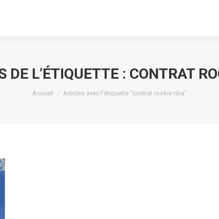
 DE L’ÉTIQUETTE :
CONTRAT RO
Vous êtes ici :
Accueil
Articles avec l’étiquette "contrat rookie nba"