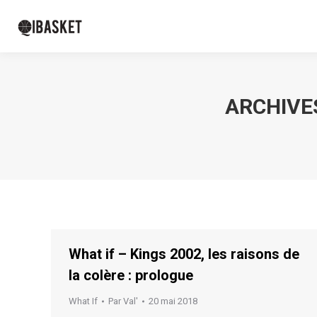
ARCHIVES
What if – Kings 2002, les raisons de
la colère : prologue
What If
Par
Val'
20 mai 2018