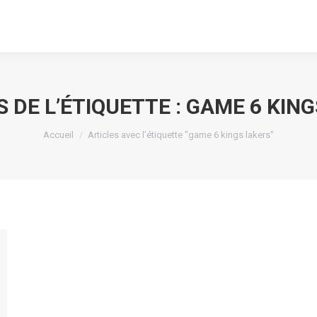
 DE L’ÉTIQUETTE :
GAME 6 KING
Vous êtes ici :
Accueil
Articles avec l’étiquette "game 6 kings lakers"