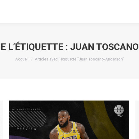
E L’ÉTIQUETTE :
JUAN TOSCAN
Vous êtes ici :
Accueil
Articles avec l’étiquette "Juan Toscano-Anderson"