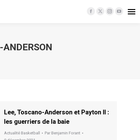
Facebook
X
Instagram
YouTube
page
page
page
page
opens
opens
opens
opens
in
in
in
in
O-ANDERSON
new
new
new
new
window
window
window
window
Lee, Toscano-Anderson et Payton II :
les guerriers de la baie
Actualité Basketball
Par
Benjamin Forant