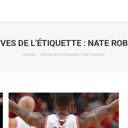
VES DE L’ÉTIQUETTE :
NATE ROB
Vous êtes ici :
Accueil
Articles avec l’étiquette "nate robinson"