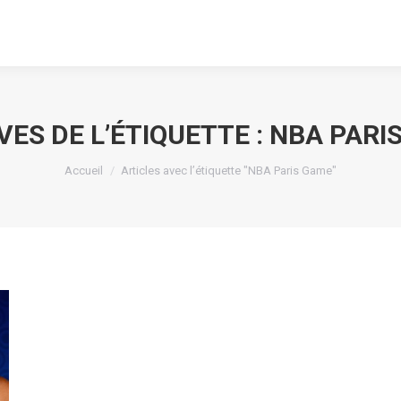
VES DE L’ÉTIQUETTE :
NBA PARI
Vous êtes ici :
Accueil
Articles avec l’étiquette "NBA Paris Game"