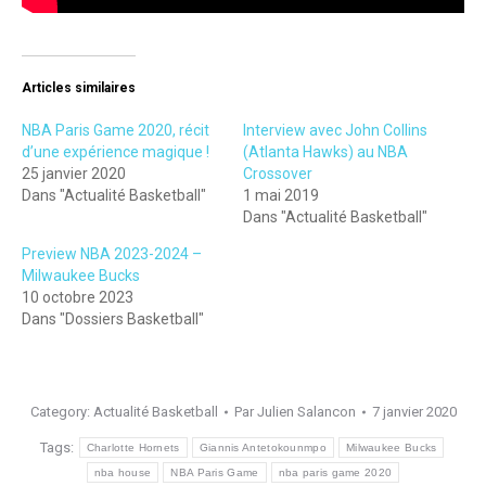
Articles similaires
NBA Paris Game 2020, récit
Interview avec John Collins
d’une expérience magique !
(Atlanta Hawks) au NBA
25 janvier 2020
Crossover
Dans "Actualité Basketball"
1 mai 2019
Dans "Actualité Basketball"
Preview NBA 2023-2024 –
Milwaukee Bucks
10 octobre 2023
Dans "Dossiers Basketball"
Category:
Actualité Basketball
Par
Julien Salancon
7 janvier 2020
Tags:
Charlotte Hornets
Giannis Antetokounmpo
Milwaukee Bucks
nba house
NBA Paris Game
nba paris game 2020