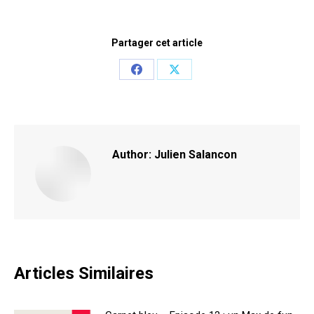
Partager cet article
Share
Share
on
on
Facebook
X
Author:
Julien Salancon
Articles Similaires