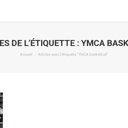
ES DE L’ÉTIQUETTE :
YMCA BASK
Vous êtes ici :
Accueil
Articles avec l’étiquette "YMCA basketball"