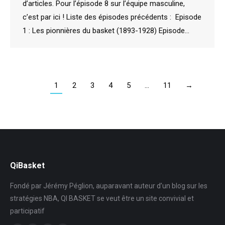
d’articles. Pour l’épisode 8 sur l’équipe masculine,
c’est par ici ! Liste des épisodes précédents : Episode
1 : Les pionnières du basket (1893-1928) Episode…
1
2
3
4
5
…
11
→
QiBasket
Fondé par Jérémy Péglion, auparavant auteur d’un blog sur les
stratégies NBA, QI BASKET se veut être un site convivial et
participatif