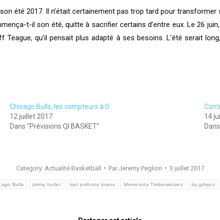
ur son été 2017. Il n’était certainement pas trop tard pour transforme
mença-t-il son été, quitte à sacrifier certains d’entre eux. Le 26 juin
ff Teague, qu’il pensait plus adapté à ses besoins. L’été serait long,
Chicago Bulls, les compteurs à 0
Contr
12 juillet 2017
14 ju
Dans "Prévisions QI BASKET"
Dans 
Category:
Actualité Basketball
Par
Jeremy Peglion
3 juillet 2017
cago Bulls
jimmy butler
karl anthony towns
Minnesota Timberwolves
taj gibson