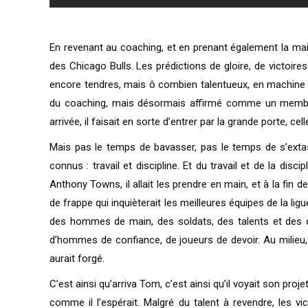
En revenant au coaching, et en prenant également la main
des Chicago Bulls. Les prédictions de gloire, de victoi
encore tendres, mais ô combien talentueux, en machine à g
du coaching, mais désormais affirmé comme un membre 
arrivée, il faisait en sorte d’entrer par la grande porte, 
Mais pas le temps de bavasser, pas le temps de s’extasie
connus : travail et discipline. Et du travail et de la dis
Anthony Towns, il allait les prendre en main, et à la fin d
de frappe qui inquièterait les meilleures équipes de la li
des hommes de main, des soldats, des talents et des durs 
d’hommes de confiance, de joueurs de devoir. Au milieu, 
aurait forgé.
C’est ainsi qu’arriva Tom, c’est ainsi qu’il voyait son pr
comme il l’espérait. Malgré du talent à revendre, les vic