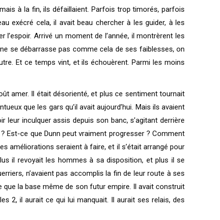
 à la fin, ils défaillaient. Parfois trop timorés, parfois
au exécré cela, il avait beau chercher à les guider, à les
ver l’espoir. Arrivé un moment de l’année, il montrèrent les
is on ne se débarrasse pas comme cela de ses faiblesses, on
e. Et ce temps vint, et ils échouèrent. Parmi les moins
ût amer. Il était désorienté, et plus ce sentiment tournait
ntueux que les gars qu’il avait aujourd’hui. Mais ils avaient
r leur inculquer assis depuis son banc, s’agitant derrière
ur ? Est-ce que Dunn peut vraiment progresser ? Comment
es améliorations seraient à faire, et il s’était arrangé pour
s il revoyait les hommes à sa disposition, et plus il se
erriers, n’avaient pas accomplis la fin de leur route à ses
te que la base même de son futur empire. Il avait construit
s 2, il aurait ce qui lui manquait. Il aurait ses relais, des