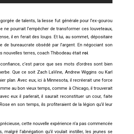
orgée de talents, la liesse fut générale pour l’ex-gourou
ne ne pourrait l’empêcher de transformer ces louveteaux,
se, il en ferait des loups. Et lui, au sommet, dépositaire
 de bureaucrate obsédé par l’argent. En négociant son
 ces nouvelles terres, coach Thibodeau était
roi
.
it confiance, c’est parce que ses mots d’ordres sont bien
r en herbe. Que ce soit Zach LaVine, Andrew Wiggins ou Karl
ier plan. Avec eux, ici à Minnesota, il recréerait une force
s. Comme au bon vieux temps, comme à Chicago, il trouverait
c eux il parlerait, il saurait reconstituer un cour, faite
e en son temps, ils profiteraient de la légion qu’il leur
ours précieuse, cette nouvelle expérience n’a pas commencée
malgré l’abnégation qu’il voulait instiller, les jeunes se