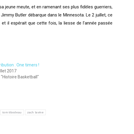
r sa jeune meute, et en ramenant ses plus fidèles guerriers,
, Jimmy Butler débarque dans le Minnesota. Le 2 juillet, ce
 et il espérait que cette fois, la liesse de l’année passée
ibution : One timers !
illet 2017
"Histoire Basketball"
tom tibodeau
zach lavine