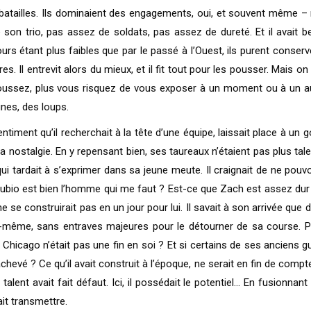
atailles. Ils dominaient des engagements, oui, et souvent même – mais
son trio, pas assez de soldats, pas assez de dureté. Et il avait be
ntours étant plus faibles que par le passé à l’Ouest, ils purent conser
oires. Il entrevit alors du mieux, et il fit tout pour les pousser. Ma
oussez, plus vous risquez de vous exposer à un moment ou à un autr
unes, des loups.
iment qu’il recherchait à la tête d’une équipe, laissait place à un go
: la nostalgie. En y repensant bien, ses taureaux n’étaient pas plus tale
 tardait à s’exprimer dans sa jeune meute. Il craignait de ne pouvoi
 Rubio est bien l’homme qui me faut ? Est-ce que Zach est assez d
 se construirait pas en un jour pour lui. Il savait à son arrivée que d
ui-même, sans entraves majeures pour le détourner de sa course. Plu
e Chicago n’était pas une fin en soi ? Et si certains de ses anciens gu
nachevé ? Ce qu’il avait construit à l’époque, ne serait en fin de comp
ent avait fait défaut. Ici, il possédait le potentiel… En fusionnant le
ait transmettre.