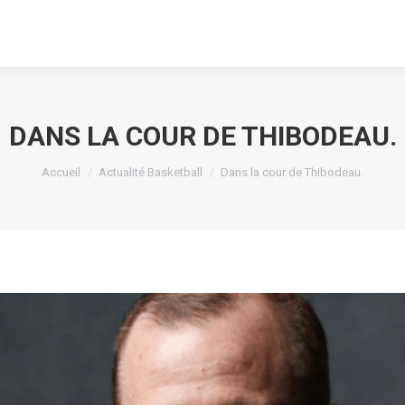
DANS LA COUR DE THIBODEAU.
Vous êtes ici :
Accueil
Actualité Basketball
Dans la cour de Thibodeau.