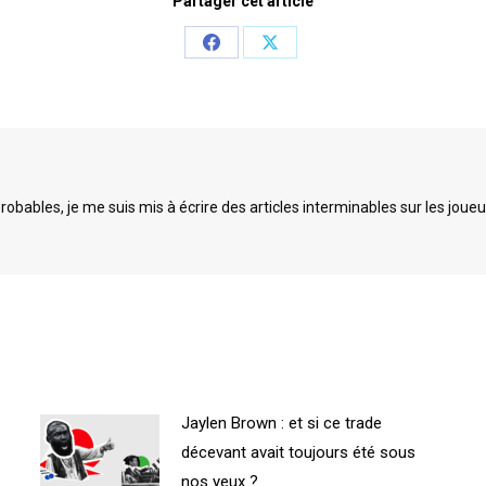
Partager cet article
Share
Share
on
on
Facebook
X
bables, je me suis mis à écrire des articles interminables sur les joueu
Jaylen Brown : et si ce trade
décevant avait toujours été sous
nos yeux ?