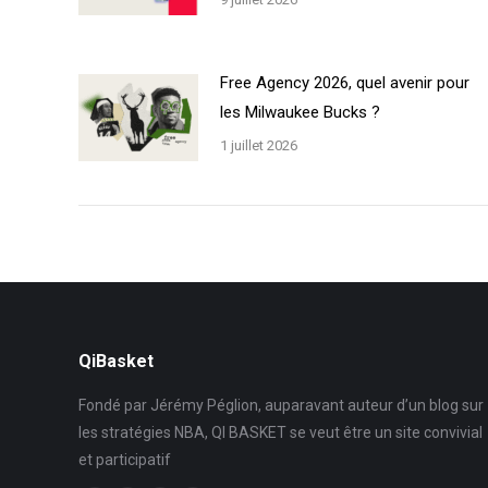
Free Agency 2026, quel avenir pour
les Milwaukee Bucks ?
1 juillet 2026
QiBasket
Fondé par Jérémy Péglion, auparavant auteur d’un blog sur
les stratégies NBA, QI BASKET se veut être un site convivial
et participatif