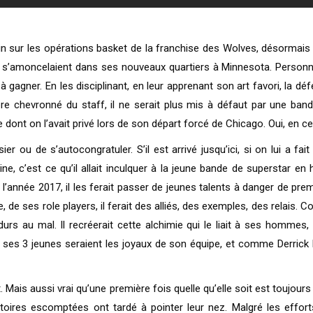
 sur les opérations basket de la franchise des Wolves, désormais g
res s’amoncelaient dans ses nouveaux quartiers à Minnesota. Person
agner. En les disciplinant, en leur apprenant son art favori, la défen
chevronné du staff, il ne serait plus mis à défaut par une bande
celle dont on l’avait privé lors de son départ forcé de Chicago. Oui, en
r ou de s’autocongratuler. S’il est arrivé jusqu’ici, si on lui a fa
cipline, c’est ce qu’il allait inculquer à la jeune bande de supersta
e l’année 2017, il les ferait passer de jeunes talents à danger de prem
gue, de ses role players, il ferait des alliés, des exemples, des relai
au mal. Il recréerait cette alchimie qui le liait à ses hommes, ave
ses 3 jeunes seraient les joyaux de son équipe, et comme Derrick Ros
ojet. Mais aussi vrai qu’une première fois quelle qu’elle soit est touj
toires escomptées ont tardé à pointer leur nez. Malgré les efforts, 