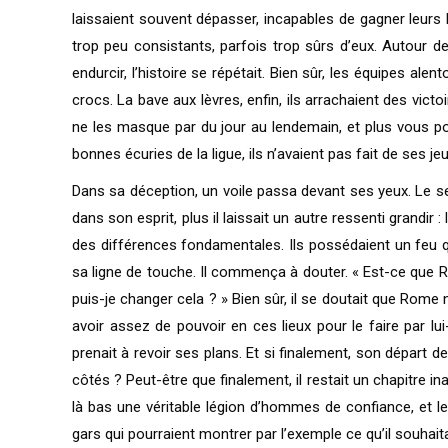
laissaient souvent dépasser, incapables de gagner leurs b
trop peu consistants, parfois trop sûrs d’eux. Autour de 
endurcir, l’histoire se répétait. Bien sûr, les équipes ale
crocs. La bave aux lèvres, enfin, ils arrachaient des vict
ne les masque par du jour au lendemain, et plus vous p
bonnes écuries de la ligue, ils n’avaient pas fait de ses je
Dans sa déception, un voile passa devant ses yeux. Le sent
dans son esprit, plus il laissait un autre ressenti grandir 
des différences fondamentales. Ils possédaient un feu qui
sa ligne de touche. Il commença à douter. « Est-ce que
puis-je changer cela ? » Bien sûr, il se doutait que Rome ne
avoir assez de pouvoir en ces lieux pour le faire par l
prenait à revoir ses plans. Et si finalement, son départ d
côtés ? Peut-être que finalement, il restait un chapitre i
là bas une véritable légion d’hommes de confiance, et le tal
gars qui pourraient montrer par l’exemple ce qu’il souhait