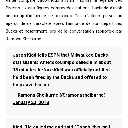
Reiter compare Jason Kidd à Isiah Thomas la légende des
Pistons : « ces figures contrastées qui ont l’habitude d’avoir
beaucoup d’influence, de pouvoir ». On a d’ailleurs pu voir un
aperçu de ce caractère après l’annonce de son départ des
Bucks et notamment lors de la conversation rapportée par
Ramona Shelburne.
Jason Kidd tells ESPN that Milwaukee Bucks
star Giannis Antetokounmpo called him about
15 minutes before Kidd was officially notified
he'd been fired by the Bucks and offered to
help save his job.
— Ramona Shelburne (@ramonashelburne)
January 23, 2018
Kidd, "He called me and said, 'Coach, this isn't