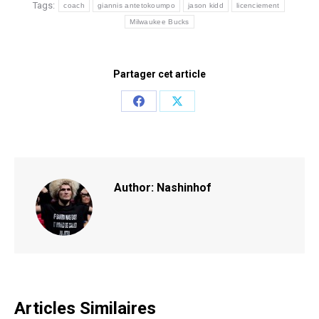
Tags:
coach
giannis antetokoumpo
jason kidd
licenciement
Milwaukee Bucks
Partager cet article
Share
Share
on
on
Facebook
X
Author:
Nashinhof
Articles Similaires