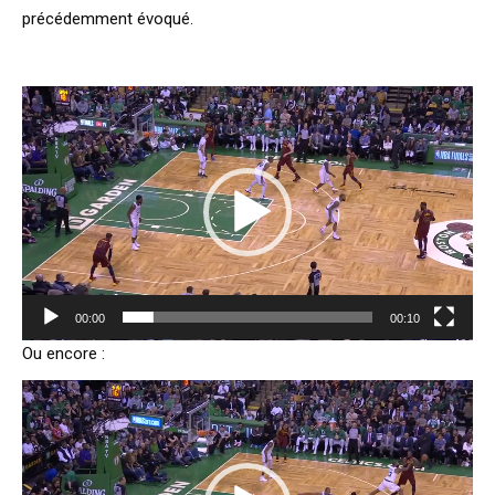
précédemment évoqué.
Lecteur
vidéo
00:00
00:10
Ou encore :
Lecteur
vidéo