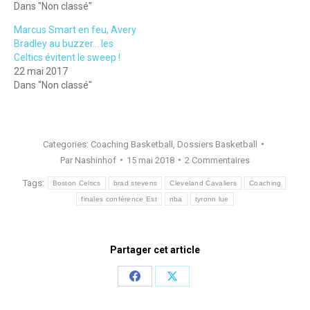
Dans "Non classé"
Marcus Smart en feu, Avery
Bradley au buzzer… les
Celtics évitent le sweep !
22 mai 2017
Dans "Non classé"
Categories:
Coaching Basketball
,
Dossiers Basketball
Par
Nashinhof
15 mai 2018
2 Commentaires
Tags:
Boston Celtics
brad stevens
Cleveland Cavaliers
Coaching
finales conférence Est
nba
tyronn lue
Partager cet article
Share
Share
on
on