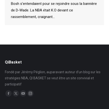
Bosh s’entendaient pour se rejoindre sous la bannière
de D-Wade. La NBA était K.O devant ce
rassemblement, craignant…
QiBasket
Fondé par Jérémy Péglion, auparavant auteur d’un blog sur les
stratégies NBA, QI BASKET se veut être un site convivial et
participatif
Trouvez nous sur :
Facebook
X
YouTube
Instagram
page
page
page
page
opens
opens
opens
opens