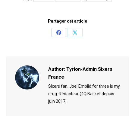
Partager cet article
Share
Share
on
on
Facebook
X
Author:
Tyrion-Admin Sixers
France
Sixers fan. Joel Embiid for three is my
drug. Rédacteur @QiBasket depuis
juin 2017.