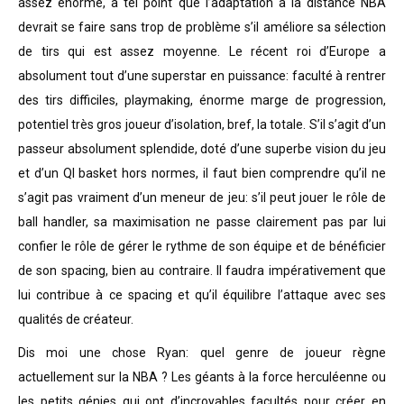
assez énorme, à tel point que l’adaptation à la distance NBA
devrait se faire sans trop de problème s’il améliore sa sélection
de tirs qui est assez moyenne. L
e récent roi d’Europe a
absolument tout d’une superstar en puissance: faculté à rentrer
des tirs difficiles, playmaking, énorme marge de progression,
potentiel très gros joueur d’isolation, bref, la totale. S’il s’agit d’un
passeur absolument splendide, doté d’une superbe vision du jeu
et d’un QI basket hors normes, il faut bien comprendre qu’il ne
s’agit pas vraiment d’un meneur de jeu: s’il peut jouer le rôle de
ball handler, sa maximisation ne passe clairement pas par lui
confier le rôle de gérer le rythme de son équipe et de bénéficier
de son spacing, bien au contraire. Il faudra impérativement que
lui contribue à ce spacing et qu’il équilibre l’attaque avec ses
qualités de créateur.
Dis moi une chose Ryan: quel genre de joueur règne
actuellement sur la NBA ? Les géants à la force herculéenne ou
les petits génies qui ont d’incroyables facultés pour créer en