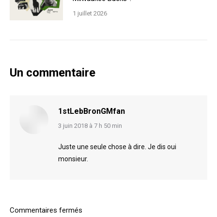
1 juillet 2026
Un commentaire
1stLebBronGMfan
says:
3 juin 2018 à 7 h 50 min
Juste une seule chose à dire. Je dis oui
monsieur.
Commentaires fermés