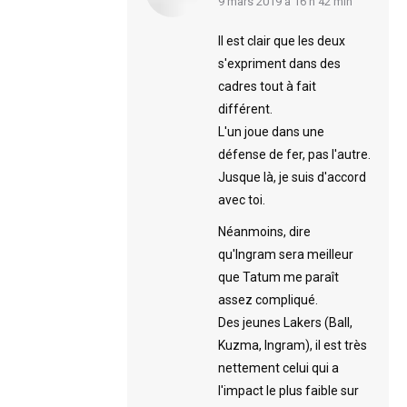
says:
9 mars 2019 à 16 h 42 min
Il est clair que les deux
s'expriment dans des
cadres tout à fait
différent.
L'un joue dans une
défense de fer, pas l'autre.
Jusque là, je suis d'accord
avec toi.
Néanmoins, dire
qu'Ingram sera meilleur
que Tatum me paraît
assez compliqué.
Des jeunes Lakers (Ball,
Kuzma, Ingram), il est très
nettement celui qui a
l'impact le plus faible sur