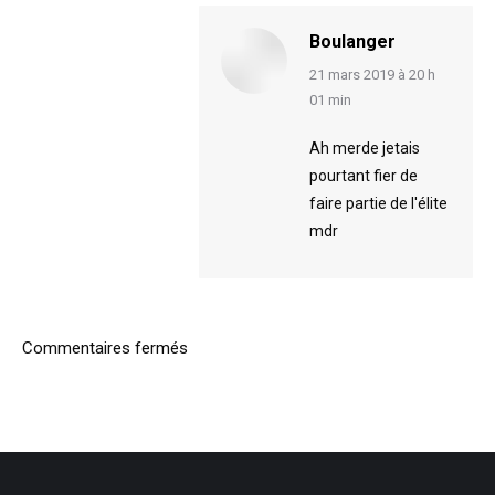
Boulanger
says:
21 mars 2019 à 20 h
01 min
Ah merde jetais
pourtant fier de
faire partie de l'élite
mdr
Commentaires fermés