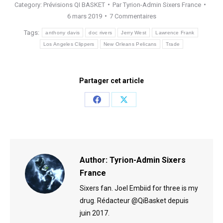
Category:
Prévisions QI BASKET
Par
Tyrion-Admin Sixers France
6 mars 2019
7 Commentaires
Tags:
anthony davis
doc rivers
Jerry West
Lawrence Frank
Los Angeles Clippers
New Orleans Pelicans
Trade
Partager cet article
Share
Share
on
on
Facebook
X
Author:
Tyrion-Admin Sixers
France
Sixers fan. Joel Embiid for three is my
drug. Rédacteur @QiBasket depuis
juin 2017.