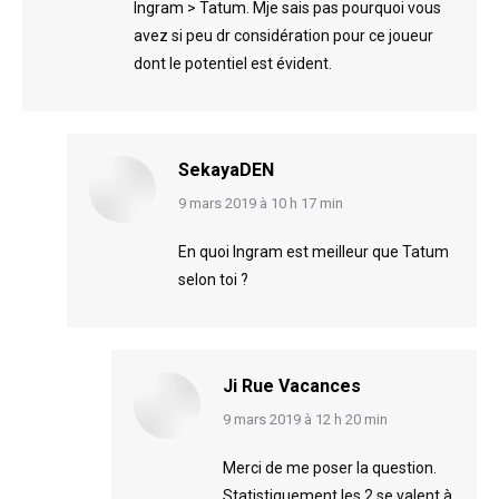
Ingram > Tatum. Mje sais pas pourquoi vous
avez si peu dr considération pour ce joueur
dont le potentiel est évident.
SekayaDEN
says:
9 mars 2019 à 10 h 17 min
En quoi Ingram est meilleur que Tatum
selon toi ?
Ji Rue Vacances
says:
9 mars 2019 à 12 h 20 min
Merci de me poser la question.
Statistiquement les 2 se valent à