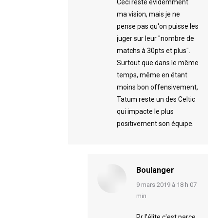
Ceci reste évidemment
ma vision, mais je ne
pense pas qu'on puisse les
juger sur leur "nombre de
matchs à 30pts et plus".
Surtout que dans le même
temps, même en étant
moins bon offensivement,
Tatum reste un des Celtic
qui impacte le plus
positivement son équipe.
Boulanger
says:
9 mars 2019 à 18 h 07
min
Pr l'élite c'est parce