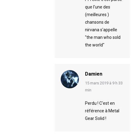
que l'une des
(meilleures )
chansons de
nirvana s'appelle
"the man who sold
the world"
Damien
says:
15 mars 2019 à 9 h 33
min
Perdu ! C'est en
référence à Metal
Gear Solid !