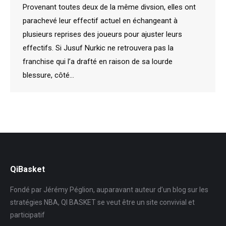
Provenant toutes deux de la même divsion, elles ont
parachevé leur effectif actuel en échangeant à
plusieurs reprises des joueurs pour ajuster leurs
effectifs. Si Jusuf Nurkic ne retrouvera pas la
franchise qui l’a drafté en raison de sa lourde
blessure, côté…
QiBasket
Fondé par Jérémy Péglion, auparavant auteur d’un blog sur les
stratégies NBA, QI BASKET se veut être un site convivial et
participatif