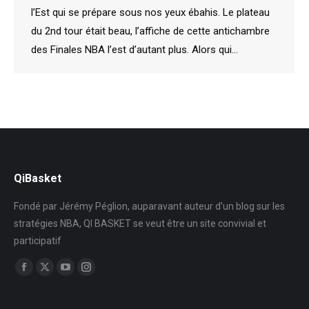
l’Est qui se prépare sous nos yeux ébahis. Le plateau
du 2nd tour était beau, l’affiche de cette antichambre
des Finales NBA l’est d’autant plus. Alors qui…
QiBasket
Fondé par Jérémy Péglion, auparavant auteur d’un blog sur les
stratégies NBA, QI BASKET se veut être un site convivial et
participatif
Trouvez nous sur :
Facebook
X
YouTube
Instagram
page
page
page
page