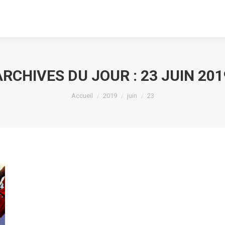
ARCHIVES DU JOUR :
23 JUIN 201
Vous êtes ici :
Accueil
2019
juin
23