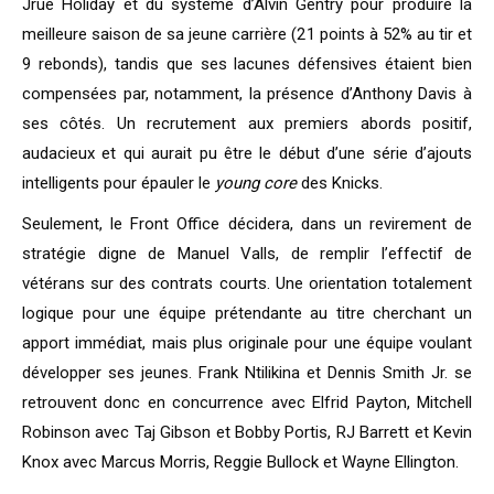
Jrue Holiday et du système d’Alvin Gentry pour produire la
meilleure saison de sa jeune carrière (21 points à 52% au tir et
9 rebonds), tandis que ses lacunes défensives étaient bien
compensées par, notamment, la présence d’Anthony Davis à
ses côtés. Un recrutement aux premiers abords positif,
audacieux et qui aurait pu être le début d’une série d’ajouts
intelligents pour épauler le
young core
des Knicks.
Seulement, le Front Office décidera, dans un revirement de
stratégie digne de Manuel Valls, de remplir l’effectif de
vétérans sur des contrats courts. Une orientation totalement
logique pour une équipe prétendante au titre cherchant un
apport immédiat, mais plus originale pour une équipe voulant
développer ses jeunes. Frank Ntilikina et Dennis Smith Jr. se
retrouvent donc en concurrence avec Elfrid Payton, Mitchell
Robinson avec Taj Gibson et Bobby Portis, RJ Barrett et Kevin
Knox avec Marcus Morris, Reggie Bullock et Wayne Ellington.