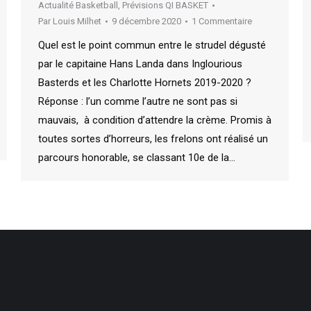
Actualité Basketball
,
Prévisions QI BASKET
Par
Louis Milhet
9 décembre 2020
1 Commentaire
Quel est le point commun entre le strudel dégusté
par le capitaine Hans Landa dans Inglourious
Basterds et les Charlotte Hornets 2019-2020 ?
Réponse : l’un comme l’autre ne sont pas si
mauvais, à condition d’attendre la crème. Promis à
toutes sortes d’horreurs, les frelons ont réalisé un
parcours honorable, se classant 10e de la…