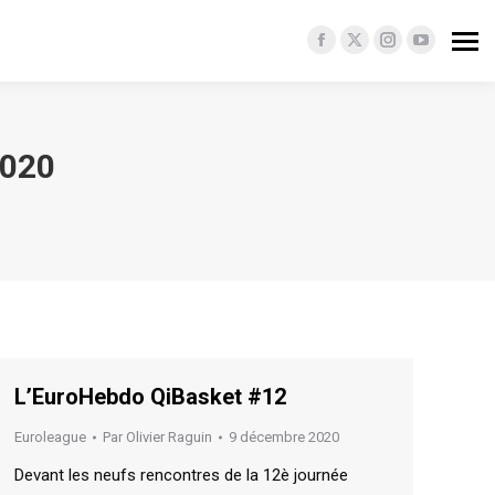
Facebook
X
Instagram
YouTube
page
page
page
page
opens
opens
opens
opens
in
in
in
in
020
new
new
new
new
window
window
window
window
L’EuroHebdo QiBasket #12
Euroleague
Par
Olivier Raguin
9 décembre 2020
Devant les neufs rencontres de la 12è journée