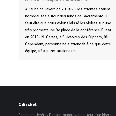
Par
Vincent Schoepfer
9 décembre 2020
A l’aube de l’exercice 2019-20, les attentes étaient
nombreuses autour des Kings de Sacramento. Il
faut dire que nous avions laissé les violets sur une
très prometteuse 9è place de la conférence Ouest
en 2018-19. Certes, à 9 victoires des Clippers, 8è.
Cependant, personne ne s’attendait à ce que cette
équipe, très jeune, atteigne un…
QiBasket
Fondé par Jérémy Péglion, auparavant auteur d’un blog sur