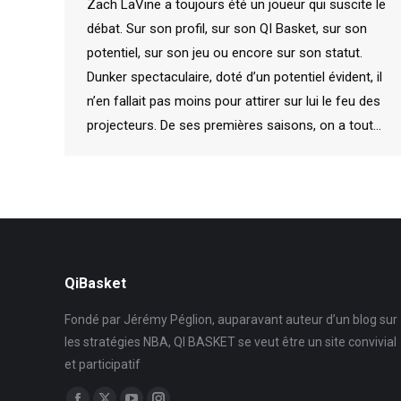
Zach LaVine a toujours été un joueur qui suscite le
débat. Sur son profil, sur son QI Basket, sur son
potentiel, sur son jeu ou encore sur son statut.
Dunker spectaculaire, doté d’un potentiel évident, il
n’en fallait pas moins pour attirer sur lui le feu des
projecteurs. De ses premières saisons, on a tout…
QiBasket
Fondé par Jérémy Péglion, auparavant auteur d’un blog sur
les stratégies NBA, QI BASKET se veut être un site convivial
et participatif
Trouvez nous sur :