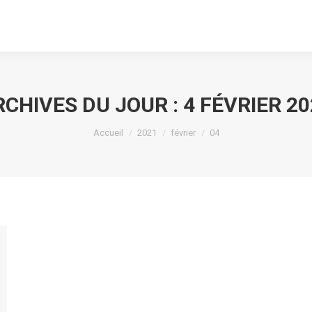
RCHIVES DU JOUR :
4 FÉVRIER 2
Vous êtes ici :
Accueil
2021
février
04