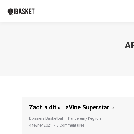
A
Zach a dit « LaVine Superstar »
Dossiers Basketball
Par
Jeremy Peglion
4 février 2021
3 Commentaires