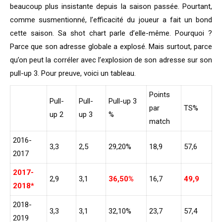
beaucoup plus insistante depuis la saison passée. Pourtant,
comme susmentionné, l’efficacité du joueur a fait un bond
cette saison. Sa shot chart parle d’elle-même. Pourquoi ?
Parce que son adresse globale a explosé. Mais surtout, parce
qu’on peut la corréler avec l’explosion de son adresse sur son
pull-up 3. Pour preuve, voici un tableau.
Points
Pull-
Pull-
Pull-up 3
par
TS%
up 2
up 3
%
match
2016-
3,3
2,5
29,20%
18,9
57,6
2017
2017-
2,9
3,1
36,50%
16,7
49,9
2018*
2018-
3,3
3,1
32,10%
23,7
57,4
2019