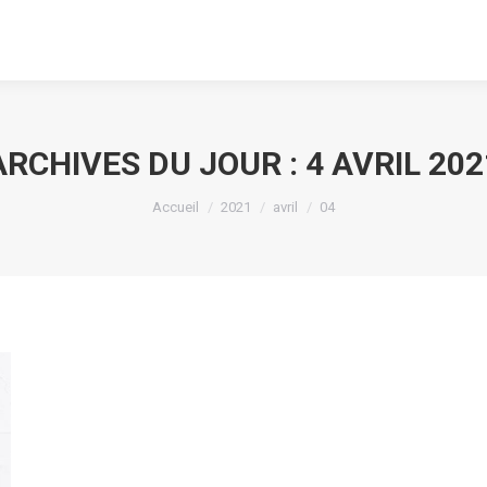
ARCHIVES DU JOUR :
4 AVRIL 202
Vous êtes ici :
Accueil
2021
avril
04