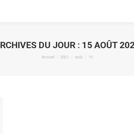
RCHIVES DU JOUR :
15 AOÛT 20
Vous êtes ici :
Accueil
2021
août
15