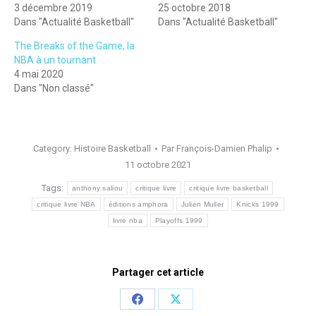
3 décembre 2019
25 octobre 2018
Dans "Actualité Basketball"
Dans "Actualité Basketball"
The Breaks of the Game, la
NBA à un tournant
4 mai 2020
Dans "Non classé"
Category:
Histoire Basketball
Par
François-Damien Phalip
11 octobre 2021
Tags:
anthony saliou
critique livre
critique livre basketball
critique livre NBA
éditions amphora
Julien Muller
Knicks 1999
livre nba
Playoffs 1999
Partager cet article
Share
Share