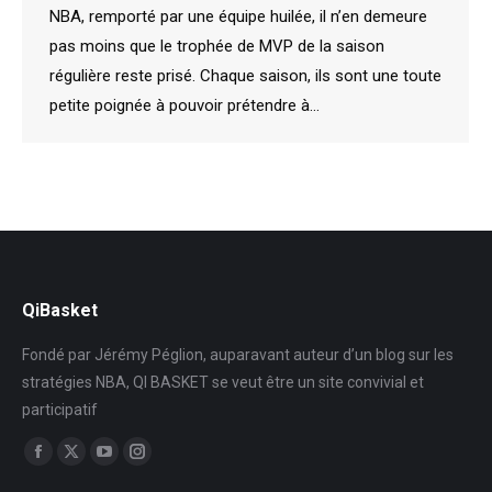
NBA, remporté par une équipe huilée, il n’en demeure
pas moins que le trophée de MVP de la saison
régulière reste prisé. Chaque saison, ils sont une toute
petite poignée à pouvoir prétendre à…
QiBasket
Fondé par Jérémy Péglion, auparavant auteur d’un blog sur les
stratégies NBA, QI BASKET se veut être un site convivial et
participatif
Trouvez nous sur :
Facebook
X
YouTube
Instagram