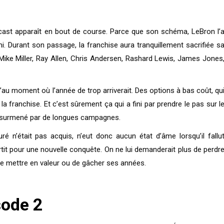
cast apparaît en bout de course. Parce que son schéma, LeBron l’
mi. Durant son passage, la franchise aura tranquillement sacrifiée s
Mike Miller, Ray Allen, Chris Andersen, Rashard Lewis, James Jones
u’au moment où l’année de trop arriverait. Des options à bas coût, qu
 la franchise. Et c’est sûrement ça qui a fini par prendre le pas sur l
e surmené par de longues campagnes.
ré n’était pas acquis, n’eut donc aucun état d’âme lorsqu’il fallu
artit pour une nouvelle conquête. On ne lui demanderait plus de perdr
é de mettre en valeur ou de gâcher ses années.
sode 2