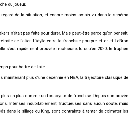
oche du joueur.
au regard de la situation, et encore moins jamais-vu dans le schém
kers n’était pas faite pour durer. Mais peut-être parce qu’on pensait
etraite de l’ailier. L’idylle entre la franchise pourpre et or et LeBro
lle s’est rapidement prouvée fructueuse, lorsqu’en 2020, le trophé
ps pour battre de l’aile.
is maintenant plus d’une décennie en NBA, la trajectoire classique d
 plus en plus comme un fossoyeur de franchise. Depuis son arrivé
tions. Intenses indubitablement, fructueuses sans aucun doute, mai
sés dans le sillage du King, sont contraints à tenter de colmater le