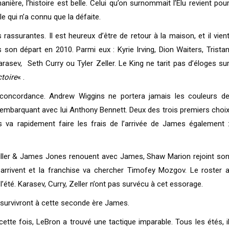
nière, l’histoire est belle. Celui qu’on surnommait l’Élu revient pou
ille qui n’a connu que la défaite.
rassurantes. Il est heureux d’être de retour à la maison, et il vien
son départ en 2010. Parmi eux : Kyrie Irving, Dion Waiters, Trista
sev, Seth Curry ou Tyler Zeller. Le King ne tarit pas d’éloges su
ctoire
« .
 concordance. Andrew Wiggins ne portera jamais les couleurs d
 embarquant avec lui Anthony Bennett. Deux des trois premiers choi
s va rapidement faire les frais de l’arrivée de James également 
iller & James Jones renouent avec James, Shaw Marion rejoint so
arrivent et la franchise va chercher Timofey Mozgov. Le roster 
été. Karasev, Curry, Zeller n’ont pas survécu à cet essorage.
n survivront à cette seconde ère James.
ette fois, LeBron a trouvé une tactique imparable. Tous les étés, i