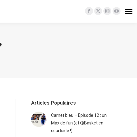
Facebook
X
Instagram
YouTube
page
page
page
page
opens
opens
opens
opens
in
in
in
in
?
new
new
new
new
window
window
window
window
Articles Populaires
Carnet bleu – Episode 12 : un
Max de fun (et QiBasket en
courtside !)