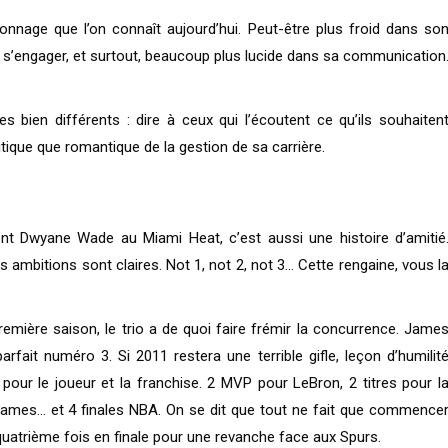
onnage que l’on connaît aujourd’hui. Peut-être plus froid dans so
 s’engager, et surtout, beaucoup plus lucide dans sa communication
s bien différents : dire à ceux qui l’écoutent ce qu’ils souhaiten
litique que romantique de la gestion de sa carrière.
nt Dwyane Wade au Miami Heat, c’est aussi une histoire d’amitié
s ambitions sont claires. Not 1, not 2, not 3… Cette rengaine, vous l
première saison, le trio a de quoi faire frémir la concurrence. Jame
fait numéro 3. Si 2011 restera une terrible gifle, leçon d’humilit
e pour le joueur et la franchise. 2 MVP pour LeBron, 2 titres pour l
James… et 4 finales NBA. On se dit que tout ne fait que commence
 quatrième fois en finale pour une revanche face aux Spurs.