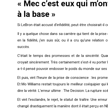
« Mec c’est eux qui m’on
à la base »
Si LeBron était accusé d’infidélité, peut-être choisirait-i
Il y a quelque chose dans sa carrière qui tient de la pri
en la fidélité, j’en suis sûr, ou il a cru qu’une relati
succès.
C’était le temps des promesses et de la sincérité. Quan
croyait sincèrement. Très certainement s’est-il vu porter
a-t-il pensé pouvoir endosser le poids du monde sur ses 
Et puis, vint l’heure de la prise de conscience : les prom
Et Mo Williams restait toujours le meilleur coéquipier qui l
dire la vérité. L’erreur ultime : The Decision. La rupture sc
Et vint l’esclandre, le rejet, le statut de traître. Une er
changé drastiquement la manière dont il était perçu en NB