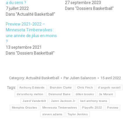
a du sens ?
27 septembre 2023
7 juillet 2022
Dans "Dossiers Basketball"
Dans "Actualité Basketball"
Preview 2021-2022 –
Minnesota Timberwolves :
une année de plus en moins
?
13 septembre 2021
Dans "Dossiers Basketball"
Category:
Actualité Basketball
Par
Julien Salancon
15 avril 2022
Tags:
Anthony Edwards
Brandon Clarke
Chris Finch
d'angelo russell
de'anthony melton
Desmond Bane
dillon brooks
Ja Morant
Jared Vanderbilt
Jaren Jackson Jr
karl anthony towns
Memphis Grizzlies
Minnesota Timberwolves
Playoffs 2022
Preview
steven adams
Taylor Jenkins