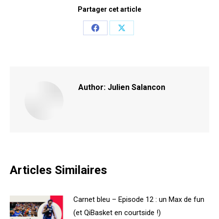
Partager cet article
Share
Share
on
on
Facebook
X
Author:
Julien Salancon
Articles Similaires
Carnet bleu – Episode 12 : un Max de fun
(et QiBasket en courtside !)