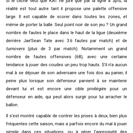
Si le cliché veut que KAT ne jure que par la ligne à 3pts, la
réalité est tout autre tant il propose une palette offensive
large. Il est capable de scorer dans toutes les zones, et
même de porter la balle. Seul point noir de son jeu ? Un grand
nombre de fautes le place dans le haut de la ligue (deuxième
derrière Jae’Sean Tate avec 3.6 fautes par match) et de
turnovers
(plus de 3 par match). Notamment un grand
nombre de fautes offensives (68), avec une certaine
tendance à jouer des coudes un peu trop hauts. S’il n’a aucun
mal à se déjouer de son adversaire une fois dos au panier, il
peine plus lorsque son défenseur parvient à se maintenir
devant lui et est encore une cible privilégiée pour un
défenseur en aide, qui peut alors surgir pour lui arracher le
ballon.
Il s’est montré capable de contrer les prises à deux, bien plus
fréquentes cette saison, mais a parfois encore du mal à jouer
simple dans ces situations, ou à gérer l’agressivité des