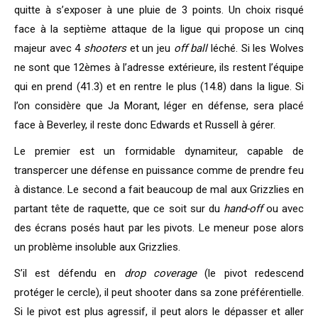
quitte à s’exposer à une pluie de 3 points. Un choix risqué
face à la septième attaque de la ligue qui propose un cinq
majeur avec 4
shooters
et un jeu
off ball
léché. Si les Wolves
ne sont que 12èmes à l’adresse extérieure, ils restent l’équipe
qui en prend (41.3) et en rentre le plus (14.8) dans la ligue. Si
l’on considère que Ja Morant, léger en défense, sera placé
face à Beverley, il reste donc Edwards et Russell à gérer.
Le premier est un formidable dynamiteur, capable de
transpercer une défense en puissance comme de prendre feu
à distance. Le second a fait beaucoup de mal aux Grizzlies en
partant tête de raquette, que ce soit sur du
hand-off
ou avec
des écrans posés haut par les pivots. Le meneur pose alors
un problème insoluble aux Grizzlies.
S’il est défendu en
drop coverage
(le pivot redescend
protéger le cercle), il peut shooter dans sa zone préférentielle.
Si le pivot est plus agressif, il peut alors le dépasser et aller