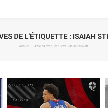
VES DE L’ÉTIQUETTE :
ISAIAH S
Vous êtes ici :
Accueil
Articles avec l’étiquette "Isaiah Stewart"