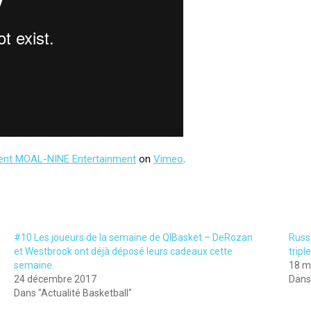
rent MOAL-NINE Entertainment
on
Vimeo
.
#10 Les joueurs de la semaine de QIBasket – DeRozan
Russ
et Westbrook ont déjà déposé leurs cadeaux cette
tripl
semaine.
18 m
24 décembre 2017
Dans 
Dans "Actualité Basketball"