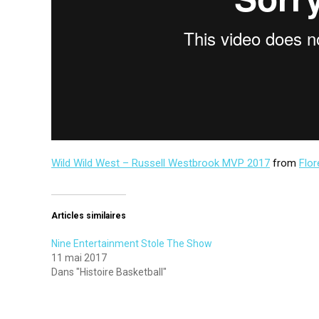
Wild Wild West – Russell Westbrook MVP 2017
from
Flo
Articles similaires
Nine Entertainment Stole The Show
11 mai 2017
Dans "Histoire Basketball"