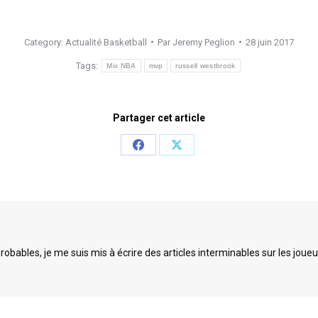
Category:
Actualité Basketball
Par
Jeremy Peglion
28 juin 2017
Tags:
Mix NBA
mvp
russell westbrook
Partager cet article
Share
Share
on
on
Facebook
X
bables, je me suis mis à écrire des articles interminables sur les joueu