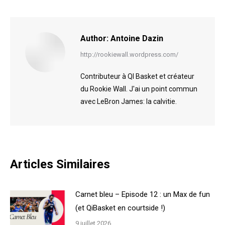
Facebook
X
Author:
Antoine Dazin
http://rookiewall.wordpress.com/
Contributeur à QI Basket et créateur
du Rookie Wall. J'ai un point commun
avec LeBron James: la calvitie.
Articles Similaires
Carnet bleu – Episode 12 : un Max de fun
(et QiBasket en courtside !)
9 juillet 2026