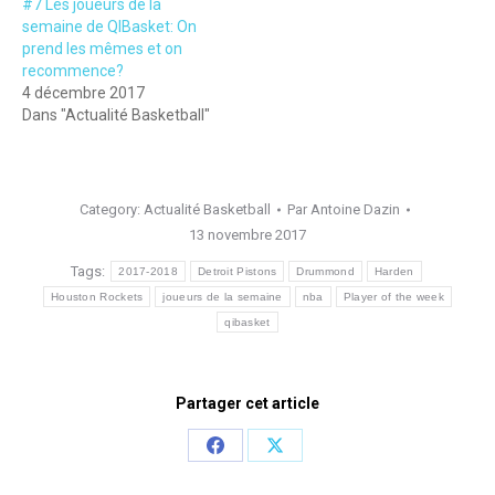
#7 Les joueurs de la
semaine de QIBasket: On
prend les mêmes et on
recommence?
4 décembre 2017
Dans "Actualité Basketball"
Category:
Actualité Basketball
Par
Antoine Dazin
13 novembre 2017
Tags:
2017-2018
Detroit Pistons
Drummond
Harden
Houston Rockets
joueurs de la semaine
nba
Player of the week
qibasket
Partager cet article
Share
Share
on
on