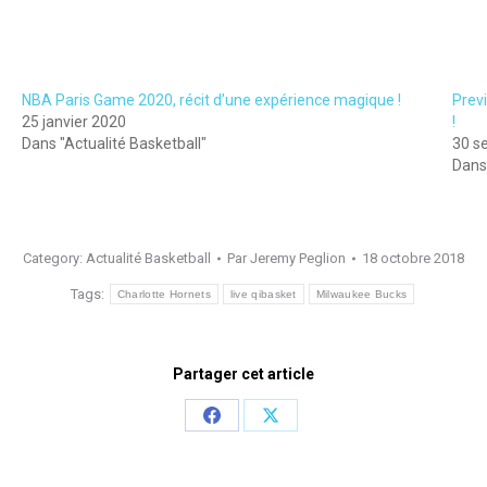
NBA Paris Game 2020, récit d’une expérience magique !
Previ
25 janvier 2020
!
Dans "Actualité Basketball"
30 s
Dans 
Category:
Actualité Basketball
Par
Jeremy Peglion
18 octobre 2018
Tags:
Charlotte Hornets
live qibasket
Milwaukee Bucks
Partager cet article
Share
Share
on
on