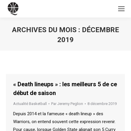
ARCHIVES DU MOIS :
DÉCEMBRE
2019
Vous êtes ici :
« Death lineups » : les meilleurs 5 de ce
début de saison
Actualité Basketball
Par
Jeremy Peglion
8 décembre 2019
Depuis 2014 et la fameuse « death lineup » des
Warriors, on entend souvent cette expression revenir.
Pour cause, lorsque Golden State alignait son 5 Curry