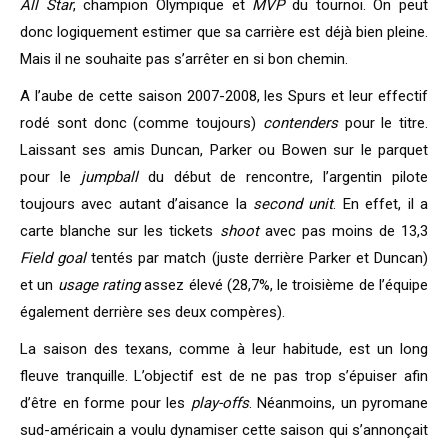
All Star
, champion Olympique et
MVP
du tournoi. On peut
donc logiquement estimer que sa carrière est déjà bien pleine.
Mais il ne souhaite pas s’arrêter en si bon chemin.
A l’aube de cette saison 2007-2008, les Spurs et leur effectif
rodé sont donc (comme toujours)
contenders
pour le titre.
Laissant ses amis Duncan, Parker ou Bowen sur le parquet
pour le
jumpball
du début de rencontre, l’argentin pilote
toujours avec autant d’aisance la
second unit
. En effet, il a
carte blanche sur les tickets
shoot
avec pas moins de 13,3
Field goal
tentés par match (juste derrière Parker et Duncan)
et un
usage rating
assez élevé (28,7%, le troisième de l’équipe
également derrière ses deux compères).
La saison des texans, comme à leur habitude, est un long
fleuve tranquille. L’objectif est de ne pas trop s’épuiser afin
d’être en forme pour les
play-offs
. Néanmoins, un pyromane
sud-américain a voulu dynamiser cette saison qui s’annonçait