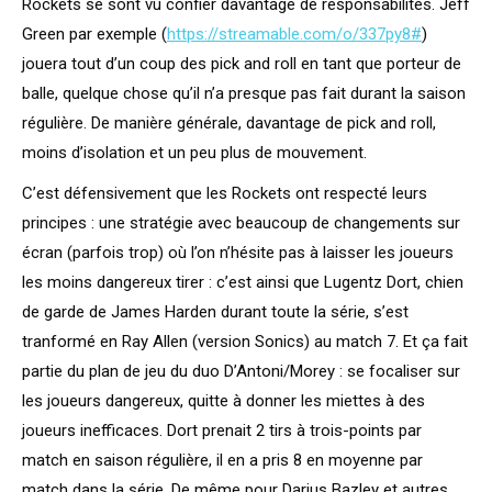
Rockets se sont vu confier davantage de responsabilités. Jeff
Green par exemple (
https://streamable.com/o/337py8#
)
jouera tout d’un coup des pick and roll en tant que porteur de
balle, quelque chose qu’il n’a presque pas fait durant la saison
régulière. De manière générale, davantage de pick and roll,
moins d’isolation et un peu plus de mouvement.
C’est défensivement que les Rockets ont respecté leurs
principes : une stratégie avec beaucoup de changements sur
écran (parfois trop) où l’on n’hésite pas à laisser les joueurs
les moins dangereux tirer : c’est ainsi que Lugentz Dort, chien
de garde de James Harden durant toute la série, s’est
tranformé en Ray Allen (version Sonics) au match 7. Et ça fait
partie du plan de jeu du duo D’Antoni/Morey : se focaliser sur
les joueurs dangereux, quitte à donner les miettes à des
joueurs inefficaces. Dort prenait 2 tirs à trois-points par
match en saison régulière, il en a pris 8 en moyenne par
match dans la série. De même pour Darius Bazley et autres