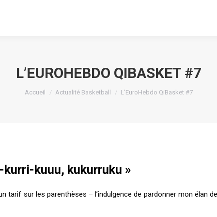
L’EUROHEBDO QIBASKET #7
Vous êtes ici :
Accueil
Actualité Basketball
L’EuroHebdo QiBasket #7
k-kurri-kuuu, kukurruku »
eu un tarif sur les parenthèses – l’indulgence de pardonner mon élan d