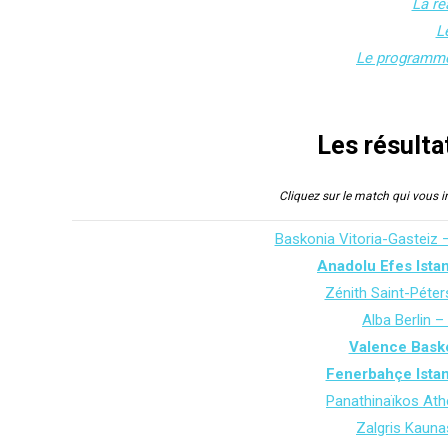
La ré
L
Le programme
Les résulta
Cliquez sur le match qui vous 
Baskonia Vitoria-Gasteiz 
Anadolu Efes Ista
Zénith Saint-Péte
Alba Berlin –
Valence Bask
Fenerbahçe Ista
Panathinaïkos Ath
Zalgris Kauna