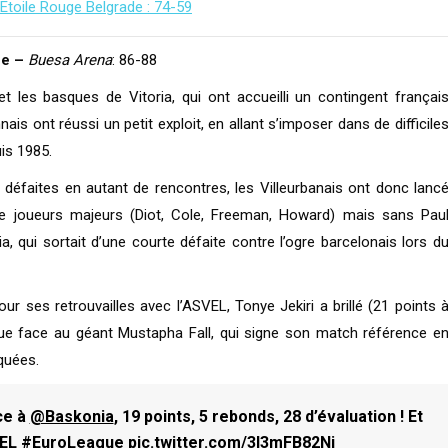
 Etoile Rouge Belgrade : 74-59
ne –
Buesa Arena
: 86-88
t les basques de Vitoria, qui ont accueilli un contingent françai
ais ont réussi un petit exploit, en allant s’imposer dans de difficile
is 1985.
 défaites en autant de rencontres, les Villeurbanais ont donc lanc
de joueurs majeurs (Diot, Cole, Freeman, Howard) mais sans Pau
 qui sortait d’une courte défaite contre l’ogre barcelonais lors d
 ses retrouvailles avec l’ASVEL, Tonye Jekiri a brillé (21 points 
que face au géant Mustapha Fall, qui signe son match référence e
quées.
ce à
@Baskonia
, 19 points, 5 rebonds, 28 d’évaluation ! Et
EL
#EuroLeague
pic.twitter.com/3l3mFB82Ni