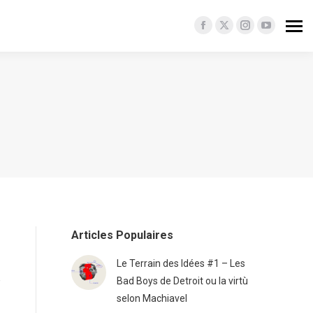
Facebook
X
Instagram
YouTube
page
page
page
page
opens
opens
opens
opens
in
in
in
in
new
new
new
new
window
window
window
window
Articles Populaires
Le Terrain des Idées #1 – Les
e
Bad Boys de Detroit ou la virtù
selon Machiavel