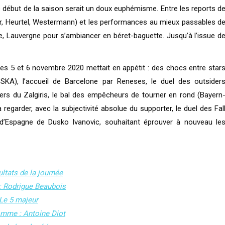
e début de la saison serait un doux euphémisme. Entre les reports d
eur, Heurtel, Westermann) et les performances au mieux passables d
ie, Lauvergne pour s’ambiancer en béret-baguette. Jusqu’à l’issue d
ces 5 et 6 novembre 2020 mettait en appétit : des chocs entre star
SKA), l’accueil de Barcelone par Reneses, le duel des outsider
ders du Zalgiris, le bal des empêcheurs de tourner en rond (Bayern
regarder, avec la subjectivité absolue du supporter, le duel des Fal
’Espagne de Dusko Ivanovic, souhaitant éprouver à nouveau le
ultats de la journée
: Rodrigue Beaubois
Le 5 majeur
omme : Antoine Diot