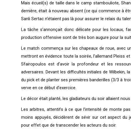
Mais écueil(s) de taille dans le camp stambouliote, Shane
dernière, était à nouveau absent (ce qui commence à être
Sanli Sertac n’étaient pas là pour assurer le relais du tal
La tâche s’annonçait donc délicate pour les locaux, f
production offensive sont de très bon augure pour la suit
Le match commença sur les chapeaux de roue, avec un 
mettront en évidence toute la soirée, l’allemand Pleiss e
Sfairopoulos est d’avoir la profondeur et les resso
adversaires. Devant les difficultés initiales de Wilbekin, l
du pick et de planter ses premières banderilles (3/3 à tro
verve en ce début d’exercice.
Le décor était planté, les gladiateurs du soir allaient nous 
Les arbitres, attentifs à ce que l’intensité de monte pas
moins appuyés, décidèrent de sévir sur cet aspect du je
pour effet que de transcender les acteurs du soir.