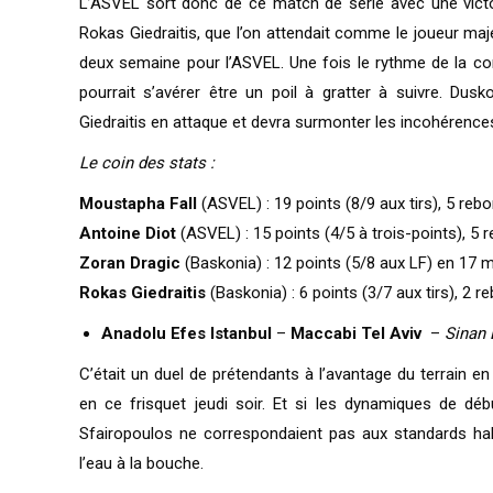
L’ASVEL sort donc de ce match de série avec une victo
Rokas Giedraitis, que l’on attendait comme le joueur maj
deux semaine pour l’ASVEL. Une fois le rythme de la co
pourrait s’avérer être un poil à gratter à suivre. Dus
Giedraitis en attaque et devra surmonter les incohérences 
Le coin des stats :
Moustapha Fall
(ASVEL) : 19 points (8/9 aux tirs), 5 reb
Antoine Diot
(ASVEL) : 15 points (4/5 à trois-points), 5 
Zoran Dragic
(Baskonia) : 12 points (5/8 aux LF) en 17 m
Rokas Giedraitis
(Baskonia) : 6 points (3/7 aux tirs), 2 r
Anadolu Efes Istanbul
–
Maccabi Tel Aviv
–
Sinan 
C’était un duel de prétendants à l’avantage du terrain e
en ce frisquet jeudi soir. Et si les dynamiques de d
Sfairopoulos ne correspondaient pas aux standards habi
l’eau à la bouche.