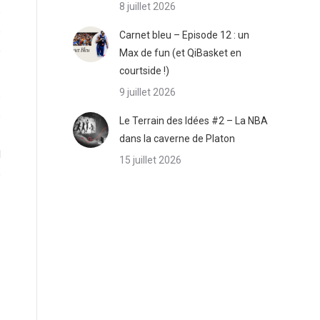
8 juillet 2026
e
e
Carnet bleu – Episode 12 : un
e
Max de fun (et QiBasket en
courtside !)
9 juillet 2026
s
s
Le Terrain des Idées #2 – La NBA
-
dans la caverne de Platon
l
15 juillet 2026
s