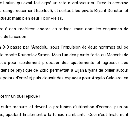
 Larkin, qui avait fait signé un retour victorieux au Pirée la semain
 dangereusement habituel), et surtout, les pivots Bryant Dunston e
entueux mais bien seul Tibor Pleiss.
ace à des israéliens encore en rodage, mais dont les esquisses d
e de la saison.
9-0 passé par l’Anadolu, sous l’impulsion de deux hommes qui s
t le croate Krunoslav Simon. Mais l’un des points forts du Maccabi d
urces pour rapidement proposer des ajustements et agresser se
a densité physique de Zizic permettait à Elijah Bryant de briller autou
is points d’entrée) puis d’ouvrir des espaces pour Angelo Caloiaro, e
offrir un duel épique !
 outre-mesure, et devant la profusion d’utilisation d’écrans, plus o
u, ajoutant finalement à la tension ambiante. Ceci n’eut finalemen