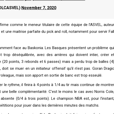
LDLCASVEL)
November 7, 2020
s’affirme comme le meneur titulaire de cette équipe de l’ASVEL, auteu
s et une maitrise parfaite du pick and roll, notamment pour servir Fal
tamment face au Baskonia. Les Basques présentent un problème qu
rop déséquilibrée, avec des arrières qui doivent intier, créer e
lle (20 points, 3 rebonds et 6 passes) mais a perdu trop de balles (4
oit se muer en un initiateur offensif qu’il n’est pas. Goran Dragi
Euroleague, mais son apport en sortie de banc est trop esseulé.
r le rythme, il finira à 4 points à 1/4 au tir mais continue de montre
t une belle complémentarité. C’est le moins le cas avec Norris Cole
bsente (0/4 à trois points). Le champion NBA est, pour l’instant
titions pour jouer dans les dernières minutes des matchs.