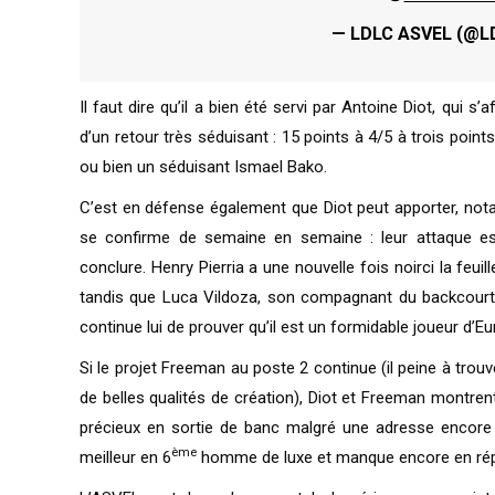
— LDLC ASVEL (@
Il faut dire qu’il a bien été servi par Antoine Diot, qui 
d’un retour très séduisant : 15 points à 4/5 à trois point
ou bien un séduisant Ismael Bako.
C’est en défense également que Diot peut apporter, no
se confirme de semaine en semaine : leur attaque est t
conclure. Henry Pierria a une nouvelle fois noirci la feui
tandis que Luca Vildoza, son compagnant du backcourt, d
continue lui de prouver qu’il est un formidable joueur d’
Si le projet Freeman au poste 2 continue (il peine à trouve
de belles qualités de création), Diot et Freeman montren
précieux en sortie de banc malgré une adresse encore a
ème
meilleur en 6
homme de luxe et manque encore en répé