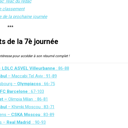
ac’ réac du rédac
e classement
 de la prochaine journée
***
ts de la 7è journée
intéresse pour accéder à son résumé complet !
–
LDLC ASVEL Villeurbanne
: 86-88
nbul
– Maccabi Tel Aviv : 91-89
rsbourg –
Olympiacos
: 66-75
FC Barcelone
: 67-103
et –
Olimpia Milan : 86-81
nbul
– Khimki Moscou : 83-71
ens –
CSKA Moscou
: 83-89
s –
Real Madrid
: 90-93