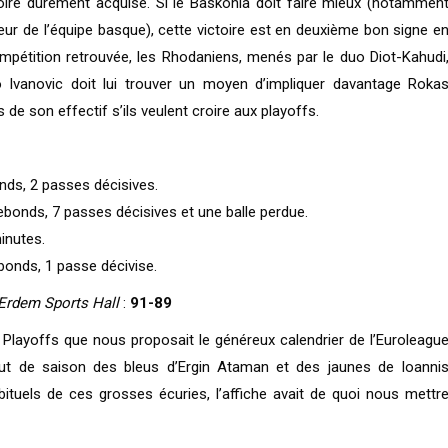
ire durement acquise. Si le Baskonia doit faire mieux (notammen
eur de l’équipe basque), cette victoire est en deuxième bon signe e
mpétition retrouvée, les Rhodaniens, menés par le duo Diot-Kahudi
ko Ivanovic doit lui trouver un moyen d’impliquer davantage Roka
de son effectif s’ils veulent croire aux playoffs.
onds, 2 passes décisives.
rebonds, 7 passes décisives et une balle perdue.
inutes.
ebonds, 1 passe décivise.
Erdem Sports Hall
:
91-89
n Playoffs que nous proposait le généreux calendrier de l’Euroleagu
ébut de saison des bleus d’Ergin Ataman et des jaunes de Ioanni
tuels de ces grosses écuries, l’affiche avait de quoi nous mettr