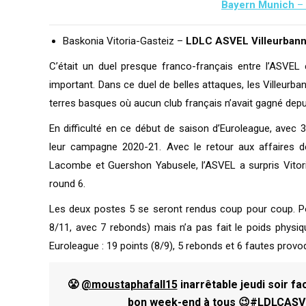
Bayern Munich
–
Baskonia Vitoria-Gasteiz –
LDLC ASVEL Villeurban
C’était un duel presque franco-français entre l’ASVEL e
important. Dans ce duel de belles attaques, les Villeurbann
terres basques où aucun club français n’avait gagné depu
En difficulté en ce début de saison d’Euroleague, avec 3
leur campagne 2020-21. Avec le retour aux affaires 
Lacombe et Guershon Yabusele, l’ASVEL a surpris Vitoria,
round 6.
Les deux postes 5 se seront rendus coup pour coup. Pour
8/11, avec 7 rebonds) mais n’a pas fait le poids physi
Euroleague : 19 points (8/9), 5 rebonds et 6 fautes provo
😤
@moustaphafall15
inarrêtable jeudi soir fa
bon week-end à tous 😉
#LDLCASV