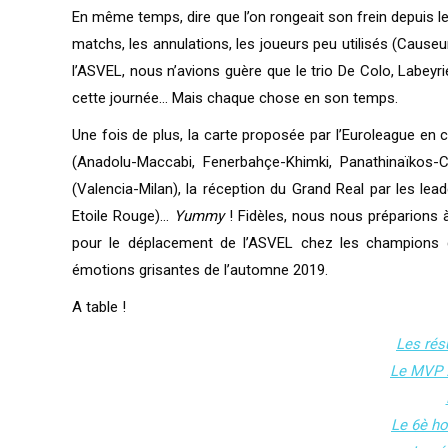
En même temps, dire que l’on rongeait son frein depuis l
matchs, les annulations, les joueurs peu utilisés (Caus
l’ASVEL, nous n’avions guère que le trio De Colo, Labeyr
cette journée… Mais chaque chose en son temps.
Une fois de plus, la carte proposée par l’Euroleague en 
(Anadolu-Maccabi, Fenerbahçe-Khimki, Panathinaïkos-C
(Valencia-Milan), la réception du Grand Real par les lea
Etoile Rouge)…
Yummy
! Fidèles, nous nous préparions à 
pour le déplacement de l’ASVEL chez les champions d
émotions grisantes de l’automne 2019.
A table !
Les rés
Le MVP 
Le 6è h