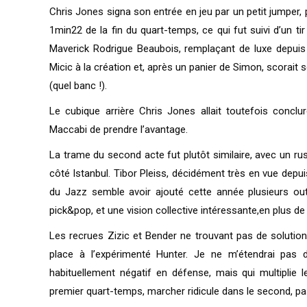
Chris Jones signa son entrée en jeu par un petit jumper,
1min22 de la fin du quart-temps, ce qui fut suivi d’un ti
Maverick Rodrigue Beaubois, remplaçant de luxe depuis q
Micic à la création et, après un panier de Simon, scorait 
(quel banc !).
Le cubique arrière Chris Jones allait toutefois concl
Maccabi de prendre l’avantage.
La trame du second acte fut plutôt similaire, avec un ru
côté Istanbul. Tibor Pleiss, décidément très en vue depui
du Jazz semble avoir ajouté cette année plusieurs outi
pick&pop, et une vision collective intéressante,en plus de
Les recrues Zizic et Bender ne trouvant pas de solutio
place à l’expérimenté Hunter. Je ne m’étendrai pas 
habituellement négatif en défense, mais qui multiplie l
premier quart-temps, marcher ridicule dans le second, pas