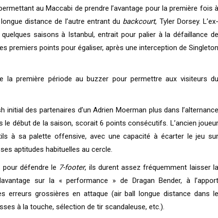
 permettant au Maccabi de prendre l’avantage pour la première fois 
r longue distance de l’autre entrant du
backcourt
, Tyler Dorsey. L’ex
uelques saisons à Istanbul, entrait pour palier à la défaillance d
ses premiers points pour égaliser, après une interception de Singleto
ure la première période au buzzer pour permettre aux visiteurs d
sh initial des partenaires d’un Adrien Moerman plus dans l’alternanc
s le début de la saison, scorait 6 points consécutifs. L’ancien joueu
ls à sa palette offensive, avec une capacité à écarter le jeu su
 ses aptitudes habituelles au cercle.
n pour défendre le
7-footer
, ils durent assez fréquemment laisser l
davantage sur la « performance » de Dragan Bender, à l’appor
es erreurs grossières en attaque (air ball longue distance dans l
ses à la touche, sélection de tir scandaleuse, etc.).