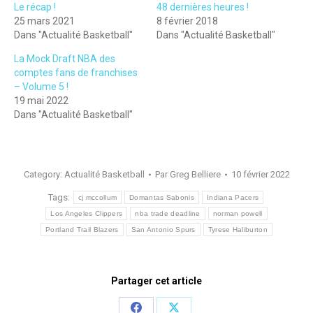
Le récap !
48 dernières heures !
25 mars 2021
8 février 2018
Dans "Actualité Basketball"
Dans "Actualité Basketball"
La Mock Draft NBA des
comptes fans de franchises
– Volume 5 !
19 mai 2022
Dans "Actualité Basketball"
Category:
Actualité Basketball
Par
Greg Belliere
10 février 2022
Tags:
cj mccollum
Domantas Sabonis
Indiana Pacers
Los Angeles Clippers
nba trade deadline
norman powell
Portland Trail Blazers
San Antonio Spurs
Tyrese Haliburton
Partager cet article