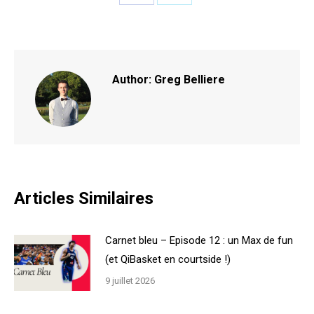
Share
Share
on
on
Facebook
X
Author:
Greg Belliere
Articles Similaires
Carnet bleu – Episode 12 : un Max de fun
(et QiBasket en courtside !)
9 juillet 2026