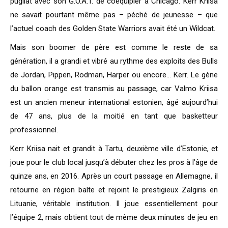
pugilat avec son G.O.A.T. de coéquipier à Chicago. Kerr Kriisa
ne savait pourtant même pas – péché de jeunesse – que
l’actuel coach des Golden State Warriors avait été un Wildcat.
Mais son boomer de père est comme le reste de sa
génération, il a grandi et vibré au rythme des exploits des Bulls
de Jordan, Pippen, Rodman, Harper ou encore… Kerr. Le gène
du ballon orange est transmis au passage, car Valmo Kriisa
est un ancien meneur international estonien, âgé aujourd’hui
de 47 ans, plus de la moitié en tant que basketteur
professionnel.
Kerr Kriisa nait et grandit à Tartu, deuxième ville d’Estonie, et
joue pour le club local jusqu’à débuter chez les pros à l’âge de
quinze ans, en 2016. Après un court passage en Allemagne, il
retourne en région balte et rejoint le prestigieux Zalgiris en
Lituanie, véritable institution. Il joue essentiellement pour
l’équipe 2, mais obtient tout de même deux minutes de jeu en