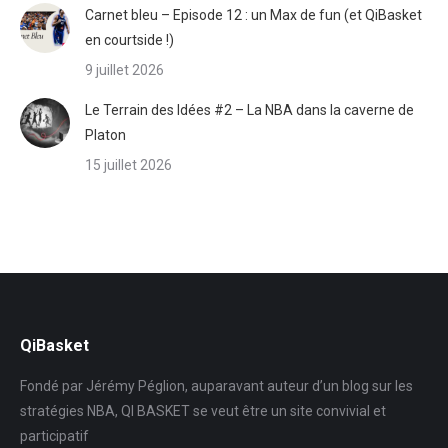
Carnet bleu – Episode 12 : un Max de fun (et QiBasket
en courtside !)
9 juillet 2026
Le Terrain des Idées #2 – La NBA dans la caverne de
Platon
15 juillet 2026
QiBasket
Fondé par Jérémy Péglion, auparavant auteur d’un blog sur les
stratégies NBA, QI BASKET se veut être un site convivial et
participatif