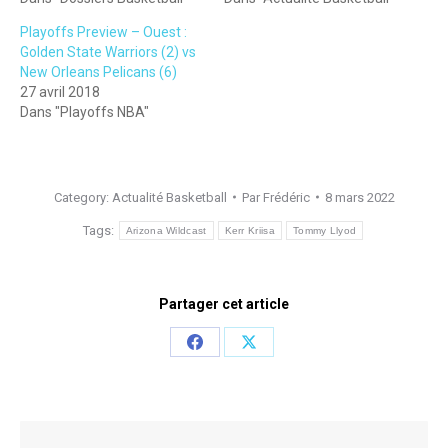
Playoffs Preview – Ouest :
Golden State Warriors (2) vs
New Orleans Pelicans (6)
27 avril 2018
Dans "Playoffs NBA"
Category:
Actualité Basketball
Par
Frédéric
8 mars 2022
Tags:
Arizona Wildcast
Kerr Kriisa
Tommy Llyod
Partager cet article
Share
Share
on
on
Facebook
X