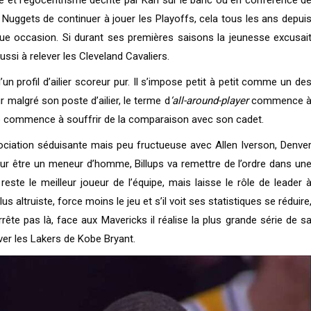
s Nuggets de continuer à jouer les Playoffs, cela tous les ans depui
ue occasion. Si durant ses premières saisons la jeunesse excusai
ussi à relever les Cleveland Cavaliers.
un profil d’ailier scoreur pur. Il s’impose petit à petit comme un de
r malgré son poste d’ailier, le terme d
‘all-around-player
commence 
o commence à souffrir de la comparaison avec son cadet.
ciation séduisante mais peu fructueuse avec Allen Iverson, Denve
ur être un meneur d’homme, Billups va remettre de l’ordre dans un
ste le meilleur joueur de l’équipe, mais laisse le rôle de leader 
 altruiste, force moins le jeu et s’il voit ses statistiques se réduire
rrête pas là, face aux Mavericks il réalise la plus grande série de s
uver les Lakers de Kobe Bryant.