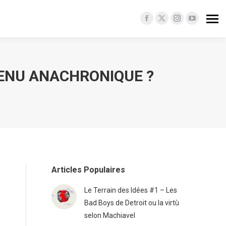
Facebook
X
Instagram
YouTube
page
page
page
page
opens
opens
opens
opens
in
in
in
in
VENU ANACHRONIQUE ?
new
new
new
new
window
window
window
window
Articles Populaires
Le Terrain des Idées #1 – Les
Bad Boys de Detroit ou la virtù
selon Machiavel