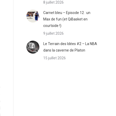
8 juillet 2026
Carnet bleu – Episode 12 : un
Max de fun (et QiBasket en
courtside !)
9 juillet 2026
Le Terrain des Idées #2 – La NBA
dans la caverne de Platon
15 juillet 2026
n
s
a
t
t