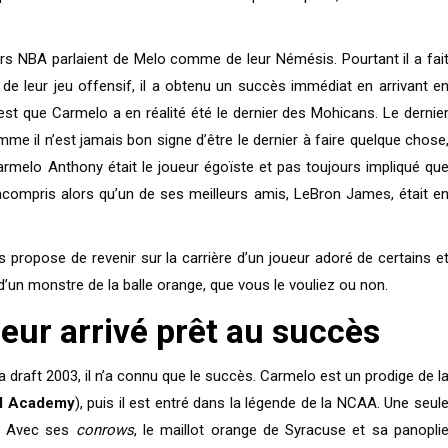
urs NBA parlaient de Melo comme de leur Némésis. Pourtant il a fai
 de leur jeu offensif, il a obtenu un succès immédiat en arrivant e
 c’est que Carmelo a en réalité été le dernier des Mohicans. Le dernie
me il n’est jamais bon signe d’être le dernier à faire quelque chose
armelo Anthony était le joueur égoïste et pas toujours impliqué qu
 incompris alors qu’un de ses meilleurs amis, LeBron James, était e
propose de revenir sur la carrière d’un joueur adoré de certains e
d’un monstre de la balle orange, que vous le vouliez ou non.
eur arrivé prêt au succès
draft 2003, il n’a connu que le succès. Carmelo est un prodige de l
ll Academy
), puis il est entré dans la légende de la NCAA. Une seul
ue. Avec ses
conrows
, le maillot orange de Syracuse et sa panopli