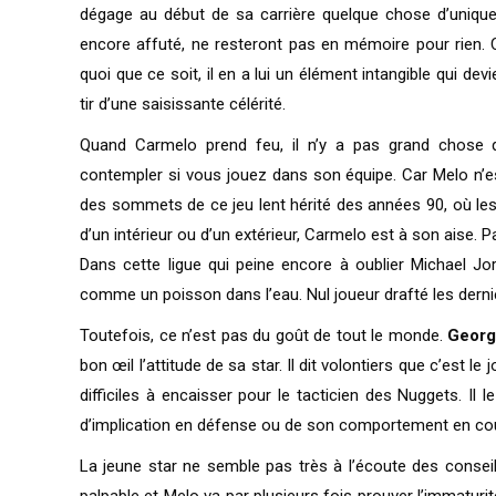
dégage au début de sa carrière quelque chose d’unique
encore affuté, ne resteront pas en mémoire pour rien. 
quoi que ce soit, il en a lui un élément intangible qui dev
tir d’une saisissante célérité.
Quand Carmelo prend feu, il n’y a pas grand chose q
contempler si vous jouez dans son équipe. Car Melo n’es
des sommets de ce jeu lent hérité des années 90, où les 
d’un intérieur ou d’un extérieur, Carmelo est à son aise. P
Dans cette ligue qui peine encore à oublier Michael J
comme un poisson dans l’eau. Nul joueur drafté les derniè
Toutefois, ce n’est pas du goût de tout le monde.
Georg
bon œil l’attitude de sa star. Il dit volontiers que c’est l
difficiles à encaisser pour le tacticien des Nuggets. I
d’implication en défense ou de son comportement en coul
La jeune star ne semble pas très à l’écoute des conse
palpable et Melo va par plusieurs fois prouver l’immaturi