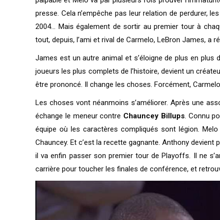
presse. Cela n’empêche pas leur relation de perdurer, le
2004… Mais également de sortir au premier tour à chaq
tout, depuis, l’ami et rival de Carmelo, LeBron James, a ré
James est un autre animal et s’éloigne de plus en plus d’
joueurs les plus complets de l’histoire, devient un créateu
être prononcé. Il change les choses. Forcément, Carmel
Les choses vont néanmoins s’améliorer. Après une asso
échange le meneur contre
Chauncey Billups
. Connu po
équipe où les caractères compliqués sont légion. Melo re
Chauncey. Et c’est la recette gagnante. Anthony devient plus
il va enfin passer son premier tour de Playoffs. Il ne s’a
carrière pour toucher les finales de conférence, et retro