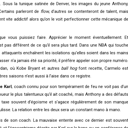
. Sous la tunique satinée de Denver, les images du jeune Anthony
Certains parleront de
flow
, d’autres se contenteront de talent, mai
ient vite addictif alors qu’on le voit perfectionner cette mécanique d
ue vous puissiez faire. Apprécier le moment éventuellement. E
t pas différent de ce qu’il sera plus tard. Dans une NBA qui touch
attaquants enchaînent les isolations qu’elles soient dans les main
asser n’a jamais été sa priorité, il préfère appeler son propre numéro
ordan, où Kobe Bryant et autres
ball hog
font recette, Carmelo es
res saisons n’est aussi à l’aise dans ce registre.
e Karl
, coach connu pour son tempérament de feu ne voit pas d’u
e joueur le plus talentueux qu’il ait coaché, mais Anthony a des défaut
l le taxe souvent d’égoïsme et s’agace régulièrement de son manqu
isse. La relation entre les deux sera un constant mano à mano.
ils de son coach. La mauvaise entente avec ce dernier est souven
té et l’égocentrisme décrite par Karl sur le banc ou en conférence d