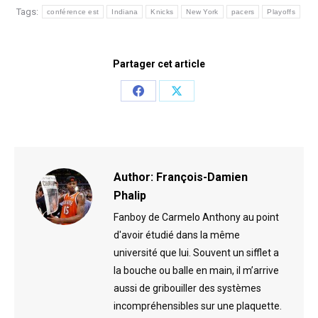
Tags:
conférence est
Indiana
Knicks
New York
pacers
Playoffs
Partager cet article
Share
Share
on
on
Facebook
X
Author:
François-Damien
Phalip
Fanboy de Carmelo Anthony au point
d'avoir étudié dans la même
université que lui. Souvent un sifflet a
la bouche ou balle en main, il m’arrive
aussi de gribouiller des systèmes
incompréhensibles sur une plaquette.