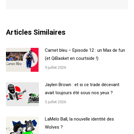
Articles Similaires
Carnet bleu – Episode 12 : un Max de fun
(et QiBasket en courtside !)
9 juillet 2026
Jaylen Brown : et si ce trade décevant
avait toujours été sous nos yeux ?
3 juillet 2026
LaMelo Ball, la nouvelle identité des
Wolves ?