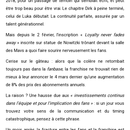
2018, pour un passage de témoin qui semblait écrit, et peut
être trop beau pour être vrai. Le chapitre Dirk à peine terminé,
celui de Luka débutait. La continuité parfaite, assurée par un
talent générationnel.
Mais depuis le 2 février, l’inscription «
Loyalty never fades
away
» inscrite sur statue de Nowitzki trônant devant la salle
des Mavs a quoi faire sourire nerveusement les fans.
Cerise sur le gâteau : alors que la colère ne retombait
toujours pas dans la
fanbase
, la franchise ne trouvait rien de
mieux à leur annoncer le 4 mars dernier qu’une augmentation
de 8% des prix des abonnements annuels.
La raison ? Une hausse due aux
« investissements continus
dans l’équipe et pour l’implication des fans »
: si un jour vous
trouvez votre sens de la communication et du timing
catastrophique, pensez à cette phrase.
Un mois après, la fracture entre les fans et la franchise est