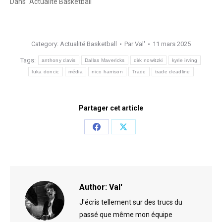
Dans "Actualité Basketball"
Category:
Actualité Basketball
Par
Val'
11 mars 2025
Tags:
anthony davis
Dallas Mavericks
dirk nowitzki
kyrie irving
luka doncic
média
nico harrison
Trade
trade deadline
Partager cet article
Share
Share
on
on
Facebook
X
Author:
Val'
J'écris tellement sur des trucs du
passé que même mon équipe