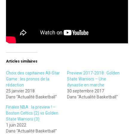
Articles similaires
Choix des capitaines All-Star
Preview 2017-2018 : Golden
Game : les pronos de la
State Warriors – Une
rédaction
dynastie en marche
25 janvier 2018
30 septembre 2017
Dans "Actualité Basketball"
Dans "Actualité Basketball"
Finales NBA : la preview ! –
Boston Celtics (2) vs Golden
State Warriors (3)
1 juin 2022
Dans "Actualité Basketball"