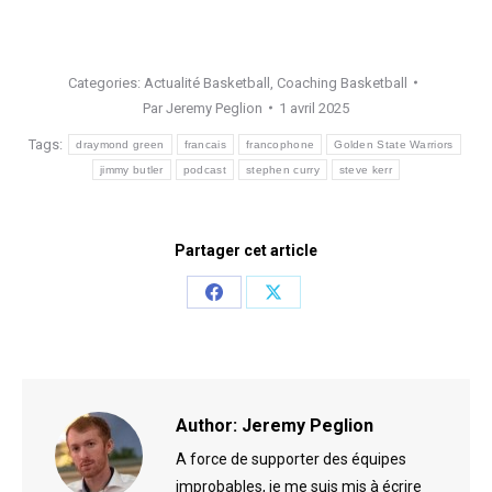
Categories:
Actualité Basketball
,
Coaching Basketball
Par
Jeremy Peglion
1 avril 2025
Tags:
draymond green
francais
francophone
Golden State Warriors
jimmy butler
podcast
stephen curry
steve kerr
Partager cet article
Share
Share
on
on
Facebook
X
Author:
Jeremy Peglion
A force de supporter des équipes
improbables, je me suis mis à écrire