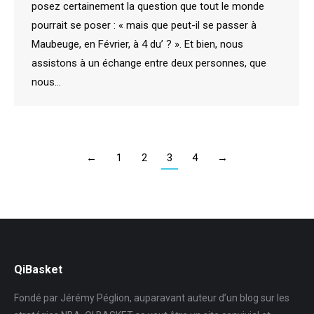
posez certainement la question que tout le monde
pourrait se poser : « mais que peut-il se passer à
Maubeuge, en Février, à 4 du’ ? ». Et bien, nous
assistons à un échange entre deux personnes, que
nous…
←
1
2
3
4
→
QiBasket
Fondé par Jérémy Péglion, auparavant auteur d’un blog sur les