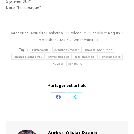
5 janvier 2021
Dans "Euroleague"
Categories:
Actualité Basketball
,
Euroleague
Par
Olivier Raguin
18 octobre 2020
2 Commentaires
Tags:
Euroleague
georgios vovoras
Howard Sant-Roos
Ioannis Papapetrou
jimmer fredette
nick calathes
Panathinaïkos
Preview
rick pitino
Partager cet article
Share
Share
on
on
Facebook
X
Author:
Olivier Raguin