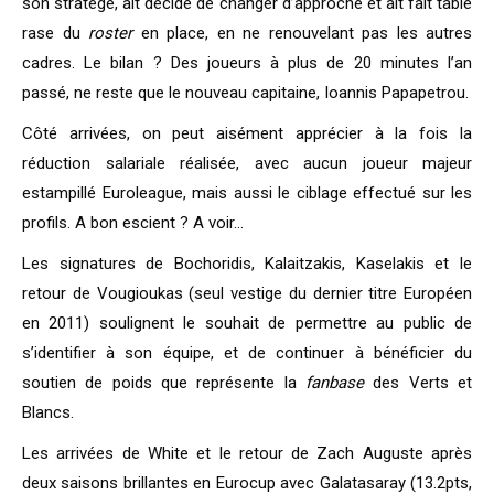
son stratège, ait décidé de changer d’approche et ait fait table
rase du
roster
en place, en ne renouvelant pas les autres
cadres. Le bilan ? Des joueurs à plus de 20 minutes l’an
passé, ne reste que le nouveau capitaine, Ioannis Papapetrou.
Côté arrivées, on peut aisément apprécier à la fois la
réduction salariale réalisée, avec aucun joueur majeur
estampillé Euroleague, mais aussi le ciblage effectué sur les
profils. A bon escient ? A voir…
Les signatures de Bochoridis, Kalaitzakis, Kaselakis et le
retour de Vougioukas (seul vestige du dernier titre Européen
en 2011) soulignent le souhait de permettre au public de
s’identifier à son équipe, et de continuer à bénéficier du
soutien de poids que représente la
fanbase
des Verts et
Blancs.
Les arrivées de White et le retour de Zach Auguste après
deux saisons brillantes en Eurocup avec Galatasaray (13.2pts,