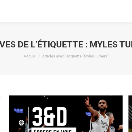
VES DE L’ÉTIQUETTE :
MYLES TU
Vous êtes ici :
Accueil
Articles avec l’étiquette "Myles Turners"