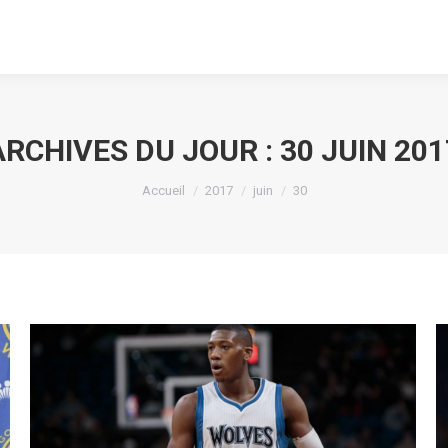
ARCHIVES DU JOUR :
30 JUIN 201
Vous êtes ici :
Accueil
2017
juin
30