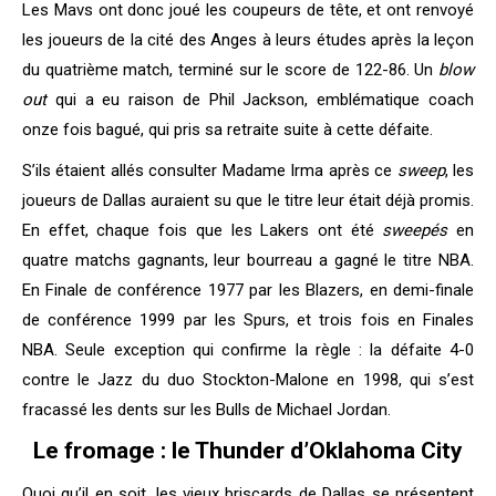
Les Mavs ont donc joué les coupeurs de tête, et ont renvoyé
les joueurs de la cité des Anges à leurs études après la leçon
du quatrième match, terminé sur le score de 122-86. Un
blow
out
qui a eu raison de Phil Jackson, emblématique coach
onze fois bagué, qui pris sa retraite suite à cette défaite.
S’ils étaient allés consulter Madame Irma après ce
sweep
, les
joueurs de Dallas auraient su que le titre leur était déjà promis.
En effet, chaque fois que les Lakers ont été
sweepés
en
quatre matchs gagnants, leur bourreau a gagné le titre NBA.
En Finale de conférence 1977 par les Blazers, en demi-finale
de conférence 1999 par les Spurs, et trois fois en Finales
NBA. Seule exception qui confirme la règle : la défaite 4-0
contre le Jazz du duo Stockton-Malone en 1998, qui s’est
fracassé les dents sur les Bulls de Michael Jordan.
Le fromage : le Thunder d’Oklahoma City
Quoi qu’il en soit, les vieux briscards de Dallas se présentent