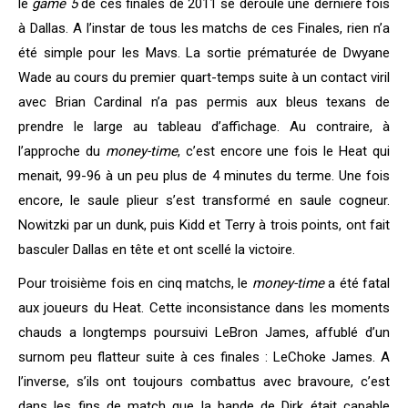
le
game 5
de ces finales de 2011 se déroule une dernière fois
à Dallas. A l’instar de tous les matchs de ces Finales, rien n’a
été simple pour les Mavs. La sortie prématurée de Dwyane
Wade au cours du premier quart-temps suite à un contact viril
avec Brian Cardinal n’a pas permis aux bleus texans de
prendre le large au tableau d’affichage. Au contraire, à
l’approche du
money-time
, c’est encore une fois le Heat qui
menait, 99-96 à un peu plus de 4 minutes du terme. Une fois
encore, le saule plieur s’est transformé en saule cogneur.
Nowitzki par un dunk, puis Kidd et Terry à trois points, ont fait
basculer Dallas en tête et ont scellé la victoire.
Pour troisième fois en cinq matchs, le
money-time
a été fatal
aux joueurs du Heat. Cette inconsistance dans les moments
chauds a longtemps poursuivi LeBron James, affublé d’un
surnom peu flatteur suite à ces finales : LeChoke James. A
l’inverse, s’ils ont toujours combattus avec bravoure, c’est
dans les fins de match que la bande de Dirk était capable