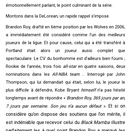
émotionnellement parlant, le point culminant de la série.
Montons dans la DeLorean, un rapide rappel s’impose.
Brandon Roy, drafté en 6ème position par les Wolves en 2006,
a immédiatement été considéré comme l’un des meilleurs
joueurs de la ligue. Et pour cause, celui qui a été transféré à
Portland était alors un joueur aussi complet que
spectaculaire. Le CV du bonhomme est d’ailleurs bien fourni ;
Rookie de l’année, trois fois
all-star
en quatre saisons, deux
nominations dans les
All-NBA team
… Interrogé par John
Thompson, qui lui demandait qui était, selon lui, le joueur le
plus difficile à défendre, Kobe Bryant
himself
n’a pas hésité
longtemps avant de répondre «
Brandon Roy, 365 jours par an,
Et si on
7 jours par semaine. Son jeu n’a aucun défaut »
.
considère qu’on dispose des soutiens que l’on mérite, il
est indéniable que recevoir celui du
Black Mamba
illustre
parfaitement les à quel point Brandon Roy a marqué les