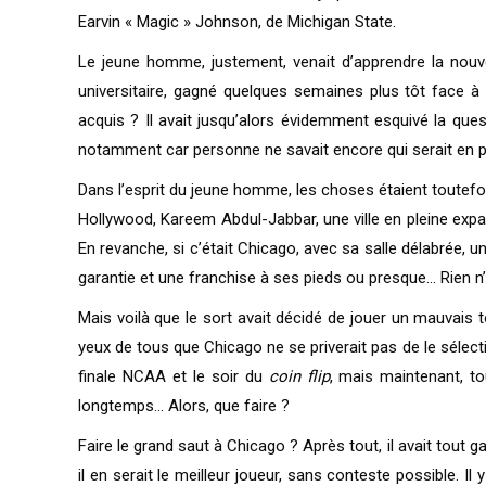
Earvin « Magic » Johnson, de Michigan State.
Le jeune homme, justement, venait d’apprendre la nouvel
universitaire, gagné quelques semaines plus tôt face à In
acquis ? Il avait jusqu’alors évidemment esquivé la que
notamment car personne ne savait encore qui serait en posit
Dans l’esprit du jeune homme, les choses étaient toutefoi
Hollywood, Kareem Abdul-Jabbar, une ville en pleine expans
En revanche, si c’était Chicago, avec sa salle délabrée, u
garantie et une franchise à ses pieds ou presque… Rien n’é
Mais voilà que le sort avait décidé de jouer un mauvais t
yeux de tous que Chicago ne se priverait pas de le sélectio
finale NCAA et le soir du
coin flip
, mais maintenant, to
longtemps… Alors, que faire ?
Faire le grand saut à Chicago ? Après tout, il avait tout g
il en serait le meilleur joueur, sans conteste possible. I