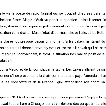
le via le poste de radio familial qui se trouvait chez ses parents,
diana State, Magic s’était vu poser la question : allait-il tenter l
stion, donnant une réponse politiquement correcte, ne froissant p
ion de le drafter. Mais c’était désormais chose faite, et les Bulls éta
s claires, ou presque, depuis un moment. Si les Lakers héritaient du
ion, tout lui donnait envie d’y évoluer, même s’il savait qu’il ne ser
n
roster
peu convaincant, le froid, la situation très mal en point de l
tait sûr.
our à Magic, et de lui compliquer la tâche. Les Lakers allaient devo
nner s’il se présentait à la draft comme tout le pays l’attendait. Il 
us les observateurs de la Grande Ligue attendaient son choix, sa 
agné en NCAA et n’avait plus rien à prouver à personne. L’équipe lui ap
l y avait tout à faire à Chicago, sur et en-dehors des parquets. La vil