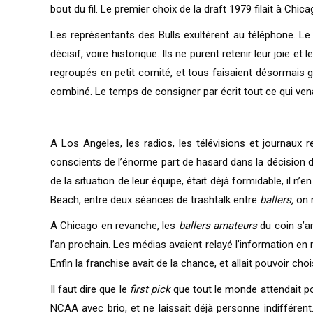
bout du fil. Le premier choix de la draft 1979 filait à Chica
Les représentants des Bulls exultèrent au téléphone. Le 
décisif, voire historique. Ils ne purent retenir leur joie 
regroupés en petit comité, et tous faisaient désormais gr
combiné. Le temps de consigner par écrit tout ce qui venait
A Los Angeles, les radios, les télévisions et journaux r
conscients de l’énorme part de hasard dans la décision d’a
de la situation de leur équipe, était déjà formidable, il n
Beach, entre deux séances de trashtalk entre
ballers,
on 
A Chicago en revanche, les
ballers amateurs
du coin s’am
l’an prochain. Les médias avaient relayé l’information en
Enfin la franchise avait de la chance, et allait pouvoir choi
Il faut dire que le
first pick
que tout le monde attendait pour
NCAA avec brio, et ne laissait déjà personne indifférent.