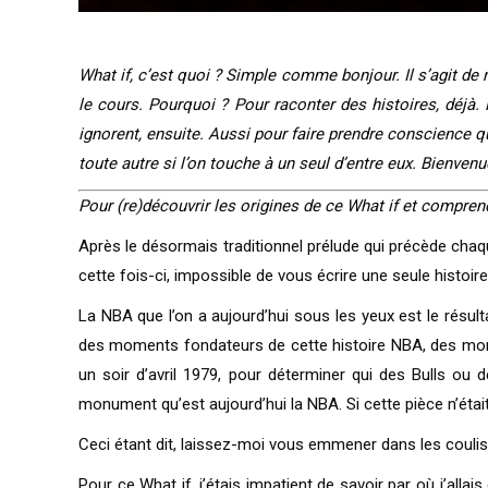
What if, c’est quoi ? Simple comme bonjour. Il s’agit de r
le cours. Pourquoi ? Pour raconter des histoires, déjà. 
ignorent, ensuite. Aussi pour faire prendre conscience qu
toute autre si l’on touche à un seul d’entre eux. Bienven
Pour (re)découvrir les origines de ce What if et comprend
Après le désormais traditionnel prélude qui précède chaque 
cette fois-ci, impossible de vous écrire une seule histoir
La NBA que l’on a aujourd’hui sous les yeux est le résul
des moments fondateurs de cette histoire NBA, des momen
un soir d’avril 1979, pour déterminer qui des Bulls ou d
monument qu’est aujourd’hui la NBA. Si cette pièce n’était
Ceci étant dit, laissez-moi vous emmener dans les couliss
Pour ce What if, j’étais impatient de savoir par où j’allai