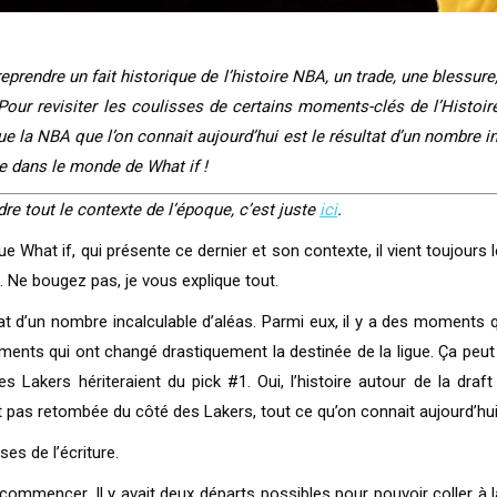
eprendre un fait historique de l’histoire NBA, un trade, une blessure,
Pour revisiter les coulisses de certains moments-clés de l’Histoire
e la NBA que l’on connait aujourd’hui est le résultat d’un nombre inca
ue dans le monde de What if !
re tout le contexte de l’époque, c’est juste
ici
.
What if, qui présente ce dernier et son contexte, il vient toujours le
e. Ne bougez pas, je vous explique tout.
tat d’un nombre incalculable d’aléas. Parmi eux, il y a des moments 
ts qui ont changé drastiquement la destinée de la ligue. Ça peut ê
es Lakers hériteraient du pick #1. Oui, l’histoire autour de la dr
 pas retombée du côté des Lakers, tout ce qu’on connait aujourd’hui e
es de l’écriture.
s commencer. Il y avait deux départs possibles pour pouvoir coller à la 