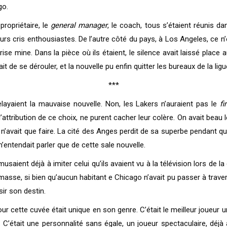
go.
propriétaire, le
general manager
, le coach, tous s’étaient réunis d
et leurs cris enthousiastes. De l’autre côté du pays, à Los Angeles, c
ise mine. Dans la pièce où ils étaient, le silence avait laissé place
 de se dérouler, et la nouvelle pu enfin quitter les bureaux de la ligu
***
elayaient la mauvaise nouvelle. Non, les Lakers n’auraient pas le
fi
ttribution de ce choix, ne purent cacher leur colère. On avait beau l
’en n’avait que faire. La cité des Anges perdit de sa superbe pendant 
n’entendait parler que de cette sale nouvelle.
usaient déjà à imiter celui qu’ils avaient vu à la télévision lors de l
 masse, si bien qu’aucun habitant e Chicago n’avait pu passer à trave
sir son destin.
 cette cuvée était unique en son genre. C’était le meilleur joueur univ
 C’était une personnalité sans égale, un joueur spectaculaire, déjà