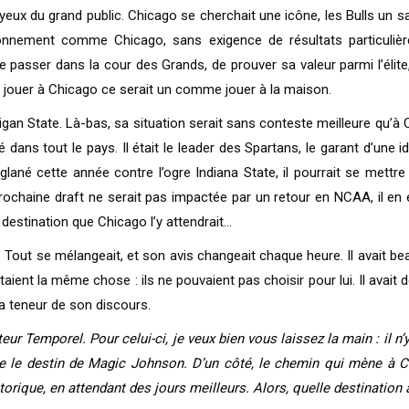
 yeux du grand public. Chicago se cherchait une icône, les Bulls un sa
ironnement comme Chicago, sans exigence de résultats particulièr
de passer dans la cour des Grands, de prouver sa valeur parmi l’éli
, jouer à Chicago ce serait un comme jouer à la maison.
igan State. Là-bas, sa situation serait sans conteste meilleure qu’à 
dans tout le pays. Il était le leader des Spartans, le garant d’une id
glané cette année contre l’ogre Indiana State, il pourrait se mettr
prochaine draft ne serait pas impactée par un retour en NCAA, il en ét
 destination que Chicago l’y attendrait…
. Tout se mélangeait, et son avis changeait chaque heure. Il avait 
étaient la même chose : ils ne pouvaient pas choisir pour lui. Il ava
 la teneur de son discours.
teur Temporel. Pour celui-ci, je veux bien vous laissez la main : il n’
e le destin de Magic Johnson. D’un côté, le chemin qui mène à Chi
rique, en attendant des jours meilleurs. Alors, quelle destination 