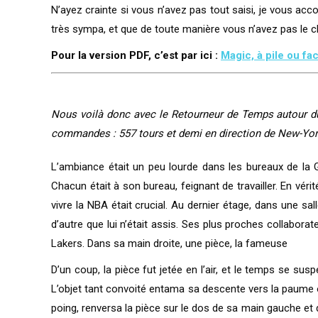
N’ayez crainte si vous n’avez pas tout saisi, je vous acc
très sympa, et que de toute manière vous n’avez pas le ch
Pour la version PDF, c’est par ici :
Magic, à pile ou fa
Nous voilà donc avec le Retourneur de Temps autour du 
commandes : 557 tours et demi en direction de New-Yor
L’ambiance était un peu lourde dans les bureaux de la Gr
Chacun était à son bureau, feignant de travailler. En vér
vivre la NBA était crucial. Au dernier étage, dans une s
d’autre que lui n’était assis. Ses plus proches collaborat
Lakers. Dans sa main droite, une pièce, la fameuse
D’un coup, la pièce fut jetée en l’air, et le temps se sus
L’objet tant convoité entama sa descente vers la paume o
poing, renversa la pièce sur le dos de sa main gauche et 