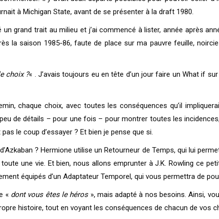
tournait à Michigan State, avant de se présenter à la draft 1980.
 tiré un grand trait au milieu et j’ai commencé à lister, année après an
après la saison 1985-86, faute de place sur ma pauvre feuille, noircie
e choix ?
« . J’avais toujours eu en tête d’un jour faire un What if s
 chemin, chaque choix, avec toutes les conséquences qu’il impliquerai
eu de détails – pour une fois – pour montrer toutes les incidences, 
t pas le coup d’essayer ? Et bien je pense que si.
 d’Azkaban ? Hermione utilise un Retourneur de Temps, qui lui permet
oute une vie. Et bien, nous allons emprunter à J.K. Rowling ce pet
ement équipés d’un Adaptateur Temporel, qui vous permettra de pouvo
re «
dont vous êtes le héros
», mais adapté à nos besoins. Ainsi, vo
propre histoire, tout en voyant les conséquences de chacun de vos ch