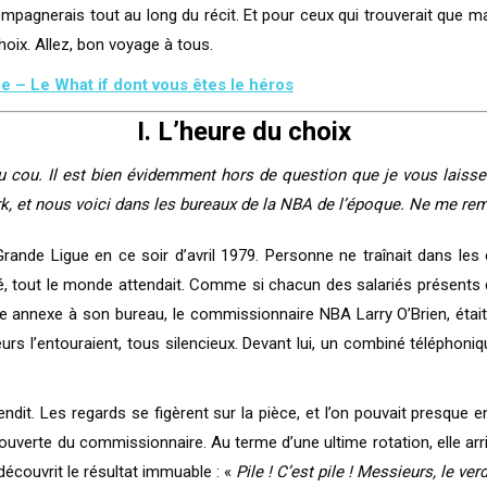
ompagnerais tout au long du récit. Et pour ceux qui trouverait que 
oix. Allez, bon voyage à tous.
ce – Le What if dont vous êtes le héros
I. L’heure du choix
cou. Il est bien évidemment hors de question que je vous laisse 
k, et nous voici dans les bureaux de la NBA de l’époque. Ne me r
ande Ligue en ce soir d’avril 1979. Personne ne traînait dans les 
ité, tout le monde attendait. Comme si chacun des salariés présents 
alle annexe à son bureau, le commissionnaire NBA Larry O’Brien, étai
eurs l’entouraient, tous silencieux. Devant lui, un combiné téléphoni
pendit. Les regards se figèrent sur la pièce, et l’on pouvait presque e
uverte du commissionnaire. Au terme d’une ultime rotation, elle ar
découvrit le résultat immuable : «
Pile ! C’est pile ! Messieurs, le ver