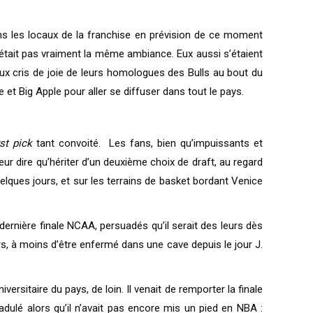
ans les locaux de la franchise en prévision de ce moment
e n’était pas vraiment la même ambiance. Eux aussi s’étaient
 aux cris de joie de leurs homologues des Bulls au bout du
e et Big Apple pour aller se diffuser dans tout le pays.
rst pick
tant convoité. Les fans, bien qu’impuissants et
eur dire qu’hériter d’un deuxième choix de draft, au regard
quelques jours, et sur les terrains de basket bordant Venice
a dernière finale NCAA, persuadés qu’il serait des leurs dès
rs, à moins d’être enfermé dans une cave depuis le jour J.
ersitaire du pays, de loin. Il venait de remporter la finale
 adulé alors qu’il n’avait pas encore mis un pied en NBA :